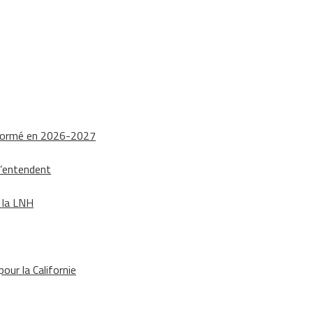
nsformé en 2026-2027
s’entendent
e la LNH
our la Californie