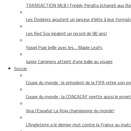
TRANSACTION MLB | Freddy Peralta échangé aux Rays
Les Dodgers ajoutent un lanceur d’élite à leur format
Les Red Sox égalent un record de 80 ans!
Yasiel Puig brille avec les… Maple Leafs
Junior Caminero atteint d’une balle au visage
Soccer
Coupe du monde : le président de la FIFA retire son pr
Coupe du monde : la CONCACAF rejette aussi le projet
Viva l’España! La Roja championne du monde!
L’Angleterre a le dernier mot contre la France au matc