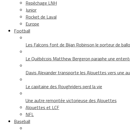
Repêchage LNH
Junior
Rocket de Laval
Europe
Football
Les Falcons font de Bijan Robinson le porteur de ballon 
Le Québécois Matthew Bergeron paraphe une entent
Davis Alexander transporte les Alouettes vers une au
Le capitaine des Roughriders perd la vie
Une autre remontée victorieuse des Alouettes
Alouettes et LCF
NFL
Baseball