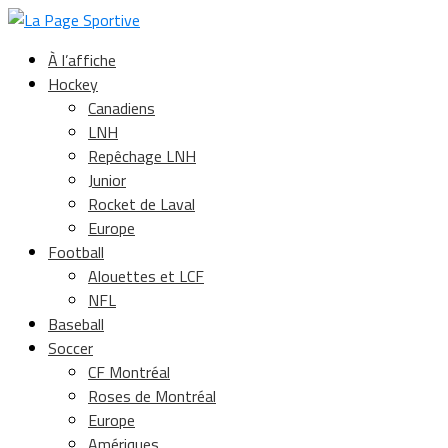
À l’affiche
Hockey
Canadiens
LNH
Repêchage LNH
Junior
Rocket de Laval
Europe
Football
Alouettes et LCF
NFL
Baseball
Soccer
CF Montréal
Roses de Montréal
Europe
Amériques