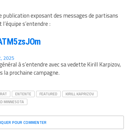
te publication exposant des messages de partisans
t l’équipe s’entendre :
/wATM5zsJOm
2, 2025
général à s’entendre avec sa vedette Kirill Karpizov,
ès la prochaine campagne.
RAT
ENTENTE
FEATURED
KIRILL KAPRIZOV
LD MINNESOTA
LIQUER POUR COMMENTER