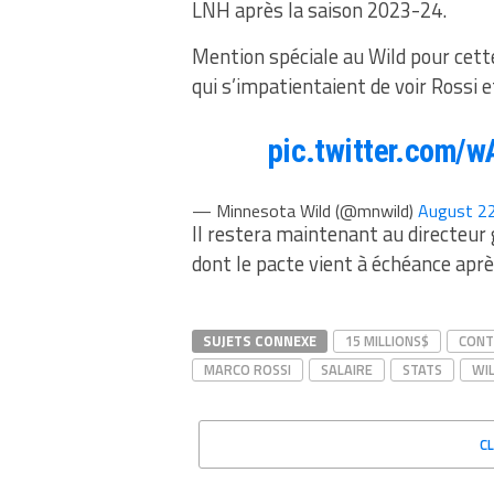
LNH après la saison 2023-24.
Mention spéciale au Wild pour cet
qui s’impatientaient de voir Rossi e
pic.twitter.com
— Minnesota Wild (@mnwild)
August 2
Il restera maintenant au directeur 
dont le pacte vient à échéance apr
SUJETS CONNEXE
15 MILLIONS$
CONT
MARCO ROSSI
SALAIRE
STATS
WI
C