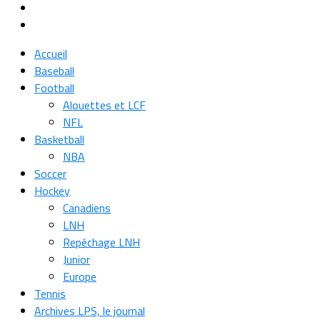
Accueil
Baseball
Football
Alouettes et LCF
NFL
Basketball
NBA
Soccer
Hockey
Canadiens
LNH
Repêchage LNH
Junior
Europe
Tennis
Archives LPS, le journal