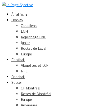
À l’affiche
Hockey
Canadiens
LNH
Repêchage LNH
Junior
Rocket de Laval
Europe
Football
Alouettes et LCF
NFL
Baseball
Soccer
CF Montréal
Roses de Montréal
Europe
Amériques