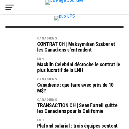
ROCKET DE LAVAL
Nombreux départs chez le Rocket : un
effectif transformé en 2026-2027
CANADIENS
CONTRAT CH | Maksymilian Szuber et
les Canadiens s’entendent
LNH
Macklin Celebrini décroche le contrat le
plus lucratif de la LNH
CANADIENS
Canadiens : que faire avec près de 10
M$?
CANADIENS
TRANSACTION CH | Sean Farrell quitte
les Canadiens pour la Californie
LNH
Plafond salarial : trois équipes sentent