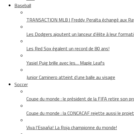
Baseball
TRANSACTION MLB | Freddy Peralta échangé aux Rays
Les Dodgers ajoutent un lanceur d’élite à leur format
Les Red Sox égalent un record de 80 ans!
Yasiel Puig brille avec les… Maple Leafs
Junior Caminero atteint d’une balle au visage
Soccer
Coupe du monde : le président de la FIFA retire son pr
Coupe du monde : la CONCACAF rejette aussi le projet
Viva l’España! La Roja championne du monde!