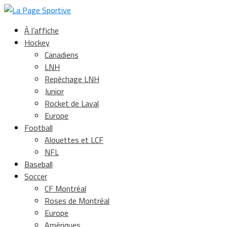
À l’affiche
Hockey
Canadiens
LNH
Repêchage LNH
Junior
Rocket de Laval
Europe
Football
Alouettes et LCF
NFL
Baseball
Soccer
CF Montréal
Roses de Montréal
Europe
Amériques