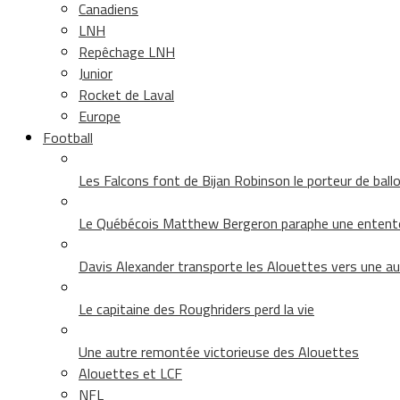
Canadiens
LNH
Repêchage LNH
Junior
Rocket de Laval
Europe
Football
Les Falcons font de Bijan Robinson le porteur de ballon 
Le Québécois Matthew Bergeron paraphe une entent
Davis Alexander transporte les Alouettes vers une au
Le capitaine des Roughriders perd la vie
Une autre remontée victorieuse des Alouettes
Alouettes et LCF
NFL