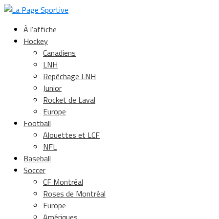
À l’affiche
Hockey
Canadiens
LNH
Repêchage LNH
Junior
Rocket de Laval
Europe
Football
Alouettes et LCF
NFL
Baseball
Soccer
CF Montréal
Roses de Montréal
Europe
Amériques