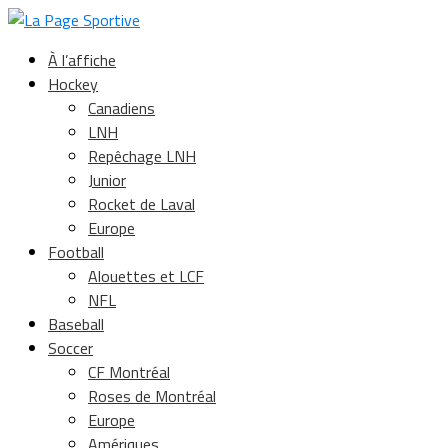
À l’affiche
Hockey
Canadiens
LNH
Repêchage LNH
Junior
Rocket de Laval
Europe
Football
Alouettes et LCF
NFL
Baseball
Soccer
CF Montréal
Roses de Montréal
Europe
Amériques