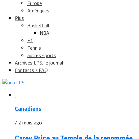
Europe
Amériques
Plus
Basketball
NBA
F1
Tennis
autres sports
Archives LPS, le journal
Contacts / FAQ
Canadiens
/ 2 mois ago
Carey Price au Temple de la renommée