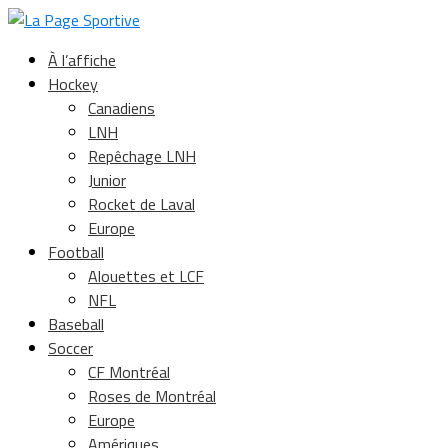
À l’affiche
Hockey
Canadiens
LNH
Repêchage LNH
Junior
Rocket de Laval
Europe
Football
Alouettes et LCF
NFL
Baseball
Soccer
CF Montréal
Roses de Montréal
Europe
Amériques