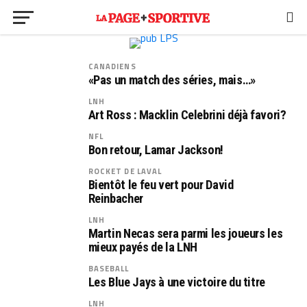
CANADIENS
«Pas un match des séries, mais…»
LNH
Art Ross : Macklin Celebrini déjà favori?
NFL
Bon retour, Lamar Jackson!
ROCKET DE LAVAL
Bientôt le feu vert pour David
Reinbacher
LNH
Martin Necas sera parmi les joueurs les
mieux payés de la LNH
BASEBALL
Les Blue Jays à une victoire du titre
LNH