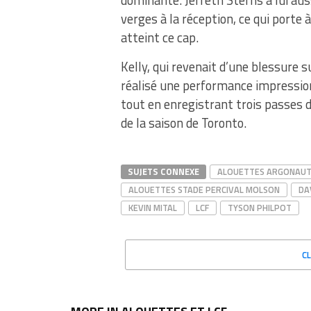
dominante. Jerreth Sterns a lui aus
verges à la réception, ce qui porte
atteint ce cap.
Kelly, qui revenait d’une blessure s
réalisé une performance impressio
tout en enregistrant trois passes 
de la saison de Toronto.
SUJETS CONNEXE
ALOUETTES ARGONAU
ALOUETTES STADE PERCIVAL MOLSON
DA
KEVIN MITAL
LCF
TYSON PHILPOT
C