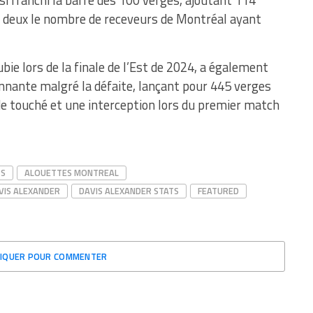
si franchi la barre des 100 verges, ajoutant 114
 à deux le nombre de receveurs de Montréal ayant
ubie lors de la finale de l’Est de 2024, a également
nnante malgré la défaite, lançant pour 445 verges
de touché et une interception lors du premier match
TS
ALOUETTES MONTREAL
VIS ALEXANDER
DAVIS ALEXANDER STATS
FEATURED
LIQUER POUR COMMENTER