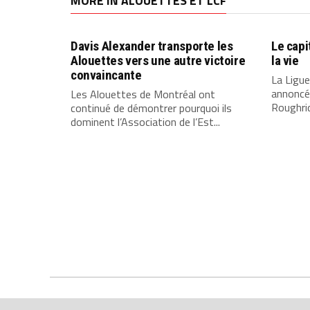
MORE IN ALOUETTES ET LCF
Davis Alexander transporte les
Le capi
Alouettes vers une autre victoire
la vie
convaincante
La Ligue
annoncé 
Les Alouettes de Montréal ont
Roughrid
continué de démontrer pourquoi ils
dominent l’Association de l’Est...