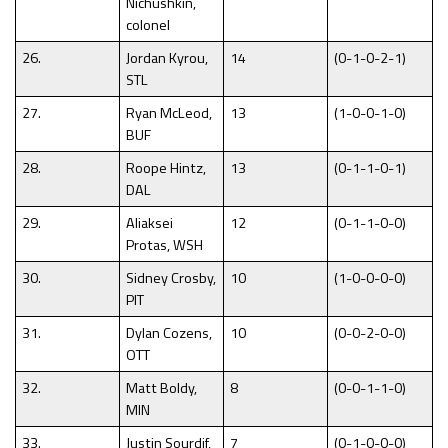
Nichushkin,
colonel
26.
Jordan Kyrou,
14
(0-1-0-2-1)
STL
27.
Ryan McLeod,
13
(1-0-0-1-0)
BUF
28.
Roope Hintz,
13
(0-1-1-0-1)
DAL
29.
Aliaksei
12
(0-1-1-0-0)
Protas, WSH
30.
Sidney Crosby,
10
(1-0-0-0-0)
PIT
31.
Dylan Cozens,
10
(0-0-2-0-0)
OTT
32.
Matt Boldy,
8
(0-0-1-1-0)
MIN
33.
Justin Sourdif,
7
(0-1-0-0-0)