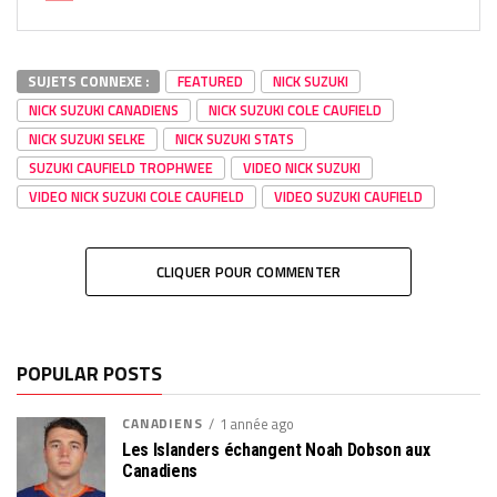
SUJETS CONNEXE :
FEATURED
NICK SUZUKI
NICK SUZUKI CANADIENS
NICK SUZUKI COLE CAUFIELD
NICK SUZUKI SELKE
NICK SUZUKI STATS
SUZUKI CAUFIELD TROPHWEE
VIDEO NICK SUZUKI
VIDEO NICK SUZUKI COLE CAUFIELD
VIDEO SUZUKI CAUFIELD
CLIQUER POUR COMMENTER
POPULAR POSTS
CANADIENS
1 année ago
Les Islanders échangent Noah Dobson aux
Canadiens