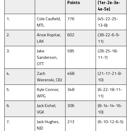
Points
(1er-2e-3e-
4e-5e)
1.
Cole Caufield,
776
(45-22-25-
MTL
13-8)
2.
Anze Kopitar,
602
(38-22-6-9-
LAK
11)
3.
Jake
585
(28-25-18-
Sanderson,
11-7)
OTT
4.
Zach
468
(21-17-21-8-
Werenski, CBJ
10)
5.
Kyle Connor,
348
(6-22-18-11-
WPG
11)
6.
Jack Eichel,
306
(8-14-14-16-
VGK
10)
7.
Jack Hughes,
213
(6-10-12-6-5)
NJD