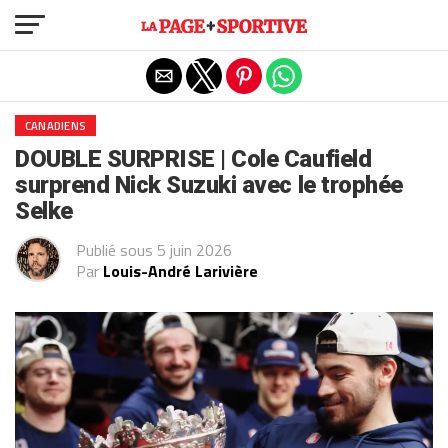
Exit mobile version
CANADIENS
DOUBLE SURPRISE | Cole Caufield
surprend Nick Suzuki avec le trophée
Selke
Publié sous
5 juin 2026
Par
Louis-André Larivière