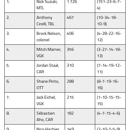
1.
Nick Suzuki,
1 726
(151-23-6-7-
MTL
4)
2.
Anthony
467
(10-34-18-
Cirelli, TBL
10-9)
3.
Brock Nelson,
406
(4-28-22-16-
colonel
12)
4.
Mitch Marner,
356
(3-27-14-18-
VGK
13)
5.
Jordan Staal,
310
(7-14-19-12-
CAR
11)
6.
Shane Pinto,
288
(8-7-19-16-
OTT
16)
7.
Jack Eichel,
215
(1-10-15-15-
VGK
15)
8.
Sébastien
182
(4-7-15-4-6)
Aho, CAR
9.
Nico Hischier,
149
(2-10-7-5-9)