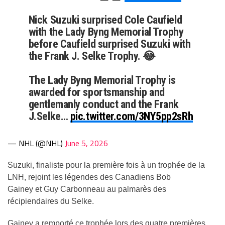
Nick Suzuki surprised Cole Caufield
with the Lady Byng Memorial Trophy
before Caufield surprised Suzuki with
the Frank J. Selke Trophy. 😂
The Lady Byng Memorial Trophy is
awarded for sportsmanship and
gentlemanly conduct and the Frank
J.Selke…
pic.twitter.com/3NY5pp2sRh
— NHL (@NHL)
June 5, 2026
Suzuki, finaliste pour la première fois à un trophée de la
LNH, rejoint les légendes des Canadiens Bob
Gainey et Guy Carbonneau au palmarès des
récipiendaires du Selke.
Gainey a remporté ce trophée lors des quatre premières