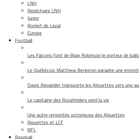
LNH
Repêchage LNH
Junior
Rocket de Laval
Europe
Football
Les Falcons font de Bijan Robinson le porteur de ballon 
Le Québécois Matthew Bergeron paraphe une entent
Davis Alexander transporte les Alouettes vers une au
Le capitaine des Roughriders perd la vie
Une autre remontée victorieuse des Alouettes
Alouettes et LCF
NFL
Baseball