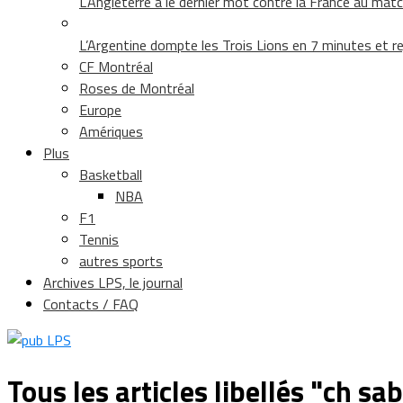
L’Angleterre a le dernier mot contre la France au matc
L’Argentine dompte les Trois Lions en 7 minutes et rej
CF Montréal
Roses de Montréal
Europe
Amériques
Plus
Basketball
NBA
F1
Tennis
autres sports
Archives LPS, le journal
Contacts / FAQ
Tous les articles libellés "ch sa