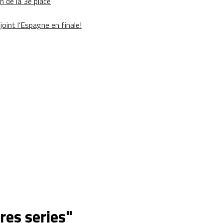
h de la 3e place
oint l’Espagne en finale!
bres series"