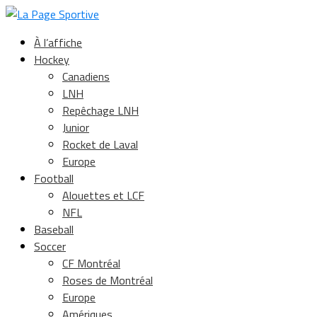
À l’affiche
Hockey
Canadiens
LNH
Repêchage LNH
Junior
Rocket de Laval
Europe
Football
Alouettes et LCF
NFL
Baseball
Soccer
CF Montréal
Roses de Montréal
Europe
Amériques