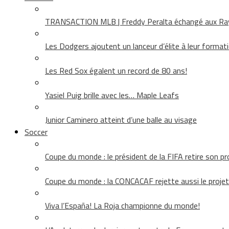
TRANSACTION MLB | Freddy Peralta échangé aux Rays
Les Dodgers ajoutent un lanceur d’élite à leur format
Les Red Sox égalent un record de 80 ans!
Yasiel Puig brille avec les… Maple Leafs
Junior Caminero atteint d’une balle au visage
Soccer
Coupe du monde : le président de la FIFA retire son pr
Coupe du monde : la CONCACAF rejette aussi le projet
Viva l’España! La Roja championne du monde!