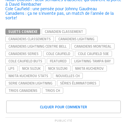
à David Reinbacher
Cole Caufield : une pensée pour Johnny Gaudreau
Canadiens : ça ne s’invente pas, un match de l’année de la
sorte!
SUJETS CONNEXE
CANADIEN CLASSEMENT
CANADIENS CLASSEMENTS
CANADIENS LIGHTNING
CANADIENS LIGHTNING CENTRE BELL
CANADIENS MONTREAL
CANADIENS SERIES
COLE CAUFIELD
COLE CAUFIELD 50E
COLE CAUFIELD BUTS
FEATURED
LIGHTNING TAMPA BAY
LPS
NICK SUZUK
NICK SUZUKI
NIKITA KUCHEROV
NIKITA KUCHEROV STATS
NOUVELLES CH
SERIE CANADIEN LIGHTNING
SÉRIES ÉLIMINATOIRES
TRIOS CANADIENS
TRIOS CH
CLIQUER POUR COMMENTER
PUBLICITÉ