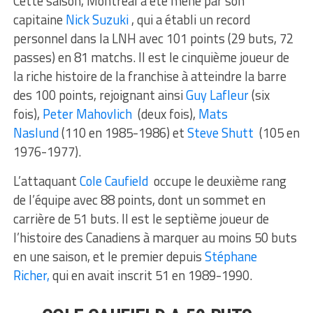
Cette saison, Montréal a été mené par son
capitaine
Nick Suzuki
, qui a établi un record
personnel dans la LNH avec 101 points (29 buts, 72
passes) en 81 matchs. Il est le cinquième joueur de
la riche histoire de la franchise à atteindre la barre
des 100 points, rejoignant ainsi
Guy Lafleur
(six
fois),
Peter Mahovlich
(deux fois),
Mats
Naslund
(110 en 1985-1986) et
Steve Shutt
(105 en
1976-1977).
L’attaquant
Cole Caufield
occupe le deuxième rang
de l’équipe avec 88 points, dont un sommet en
carrière de 51 buts. Il est le septième joueur de
l’histoire des Canadiens à marquer au moins 50 buts
en une saison, et le premier depuis
Stéphane
Richer,
qui en avait inscrit 51 en 1989-1990.