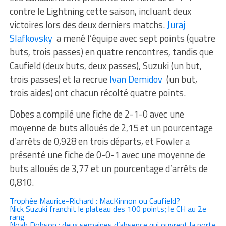
contre le Lightning cette saison, incluant deux
victoires lors des deux derniers matchs.
Juraj
Slafkovsky
a mené l’équipe avec sept points (quatre
buts, trois passes) en quatre rencontres, tandis que
Caufield (deux buts, deux passes), Suzuki (un but,
trois passes) et la recrue
Ivan Demidov
(un but,
trois aides) ont chacun récolté quatre points.
Dobes a compilé une fiche de 2-1-0 avec une
moyenne de buts alloués de 2,15 et un pourcentage
d’arrêts de 0,928 en trois départs, et Fowler a
présenté une fiche de 0-0-1 avec une moyenne de
buts alloués de 3,77 et un pourcentage d’arrêts de
0,810.
Trophée Maurice-Richard : MacKinnon ou Caufield?
Nick Suzuki franchit le plateau des 100 points; le CH au 2e
rang
Noah Dobson : deux semaines d’absence qui ouvrent la porte