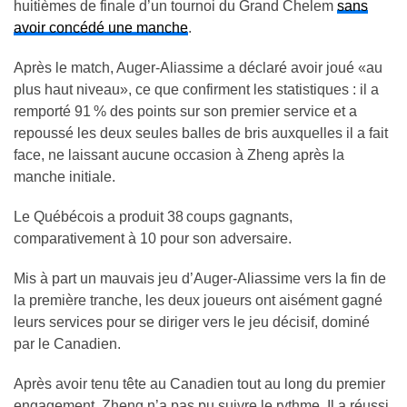
huitièmes de finale d’un tournoi du Grand Chelem
sans
avoir concédé une manche
.
Après le match, Auger-Aliassime a déclaré avoir joué «au
plus haut niveau», ce que confirment les statistiques : il a
remporté 91 % des points sur son premier service et a
repoussé les deux seules balles de bris auxquelles il a fait
face, ne laissant aucune occasion à Zheng après la
manche initiale.
Le Québécois a produit 38 coups gagnants,
comparativement à 10 pour son adversaire.
Mis à part un mauvais jeu d’Auger-Aliassime vers la fin de
la première tranche, les deux joueurs ont aisément gagné
leurs services pour se diriger vers le jeu décisif, dominé
par le Canadien.
Après avoir tenu tête au Canadien tout au long du premier
engagement, Zheng n’a pas pu suivre le rythme. Il a réussi