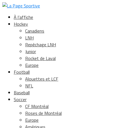
À l’affiche
Hockey
Canadiens
LNH
Repêchage LNH
Junior
Rocket de Laval
Europe
Football
Alouettes et LCF
NFL
Baseball
Soccer
CF Montréal
Roses de Montréal
Europe
Amériques