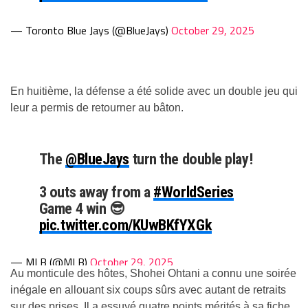
— Toronto Blue Jays (@BlueJays)
October 29, 2025
En huitième, la défense a été solide avec un double jeu qui
leur a permis de retourner au bâton.
The
@BlueJays
turn the double play!
3 outs away from a
#WorldSeries
Game 4 win 😎
pic.twitter.com/KUwBKfYXGk
— MLB (@MLB)
October 29, 2025
Au monticule des hôtes, Shohei Ohtani a connu une soirée
inégale en allouant six coups sûrs avec autant de retraits
sur des prises. Il a essuyé quatre points mérités à sa fiche