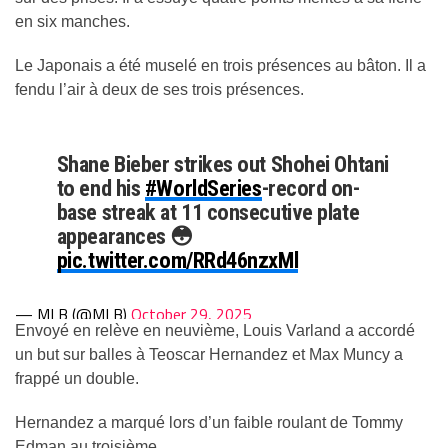
en six manches.
Le Japonais a été muselé en trois présences au bâton. Il a
fendu l’air à deux de ses trois présences.
Shane Bieber strikes out Shohei Ohtani
to end his
#WorldSeries
-record on-
base streak at 11 consecutive plate
appearances 😳
pic.twitter.com/RRd46nzxMl
— MLB (@MLB)
October 29, 2025
Envoyé en relève en neuvième, Louis Varland a accordé
un but sur balles à Teoscar Hernandez et Max Muncy a
frappé un double.
Hernandez a marqué lors d’un faible roulant de Tommy
Edman au troisième.