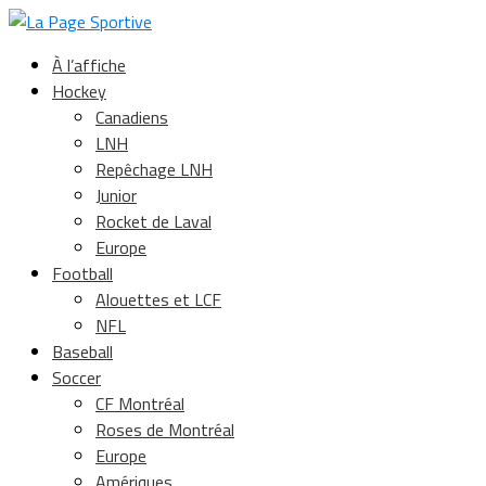
À l’affiche
Hockey
Canadiens
LNH
Repêchage LNH
Junior
Rocket de Laval
Europe
Football
Alouettes et LCF
NFL
Baseball
Soccer
CF Montréal
Roses de Montréal
Europe
Amériques