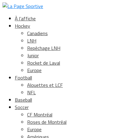
À l’affiche
Hockey
Canadiens
LNH
Repêchage LNH
Junior
Rocket de Laval
Europe
Football
Alouettes et LCF
NFL
Baseball
Soccer
CF Montréal
Roses de Montréal
Europe
Amériques