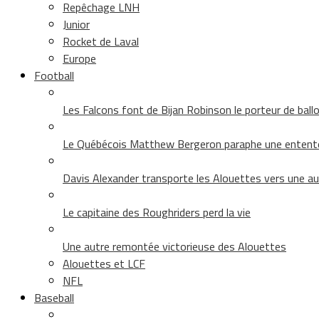
Repêchage LNH
Junior
Rocket de Laval
Europe
Football
Les Falcons font de Bijan Robinson le porteur de ballon 
Le Québécois Matthew Bergeron paraphe une entent
Davis Alexander transporte les Alouettes vers une au
Le capitaine des Roughriders perd la vie
Une autre remontée victorieuse des Alouettes
Alouettes et LCF
NFL
Baseball