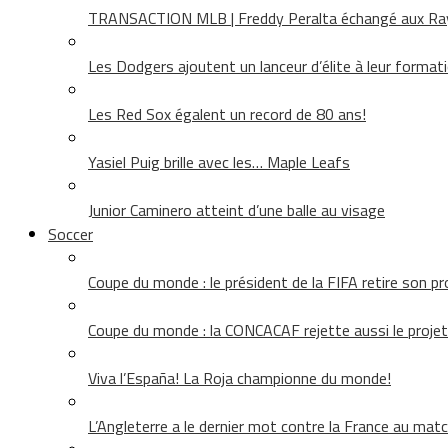
TRANSACTION MLB | Freddy Peralta échangé aux Rays
Les Dodgers ajoutent un lanceur d’élite à leur format
Les Red Sox égalent un record de 80 ans!
Yasiel Puig brille avec les… Maple Leafs
Junior Caminero atteint d’une balle au visage
Soccer
Coupe du monde : le président de la FIFA retire son pr
Coupe du monde : la CONCACAF rejette aussi le projet
Viva l’España! La Roja championne du monde!
L’Angleterre a le dernier mot contre la France au matc