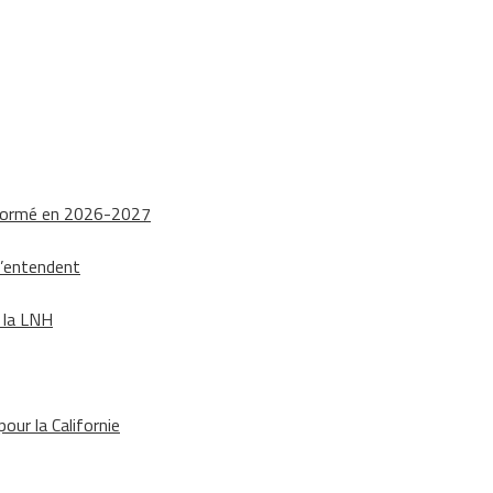
nsformé en 2026-2027
s’entendent
e la LNH
our la Californie