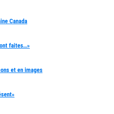
aine Canada
ont faites…»
 sons et en images
résent»