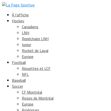
À l’affiche
Hockey
Canadiens
LNH
Repêchage LNH
Junior
Rocket de Laval
Europe
Football
Alouettes et LCF
NFL
Baseball
Soccer
CF Montréal
Roses de Montréal
Europe
Amériques