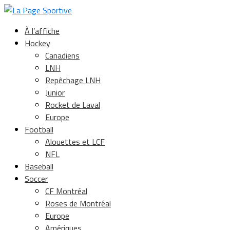
À l’affiche
Hockey
Canadiens
LNH
Repêchage LNH
Junior
Rocket de Laval
Europe
Football
Alouettes et LCF
NFL
Baseball
Soccer
CF Montréal
Roses de Montréal
Europe
Amériques