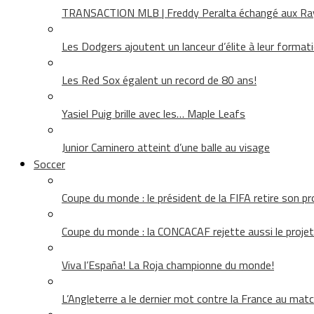
TRANSACTION MLB | Freddy Peralta échangé aux Rays
Les Dodgers ajoutent un lanceur d’élite à leur format
Les Red Sox égalent un record de 80 ans!
Yasiel Puig brille avec les… Maple Leafs
Junior Caminero atteint d’une balle au visage
Soccer
Coupe du monde : le président de la FIFA retire son pr
Coupe du monde : la CONCACAF rejette aussi le projet
Viva l’España! La Roja championne du monde!
L’Angleterre a le dernier mot contre la France au matc