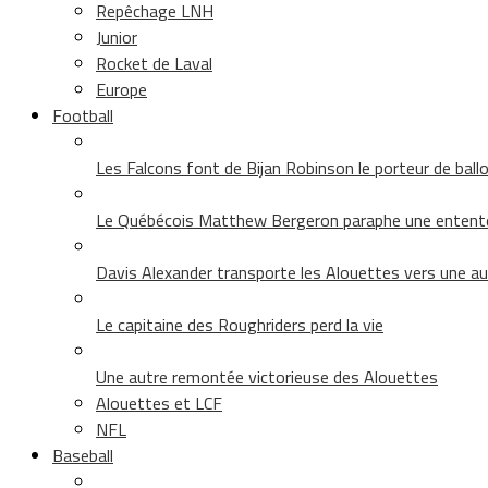
Repêchage LNH
Junior
Rocket de Laval
Europe
Football
Les Falcons font de Bijan Robinson le porteur de ballon 
Le Québécois Matthew Bergeron paraphe une entent
Davis Alexander transporte les Alouettes vers une au
Le capitaine des Roughriders perd la vie
Une autre remontée victorieuse des Alouettes
Alouettes et LCF
NFL
Baseball