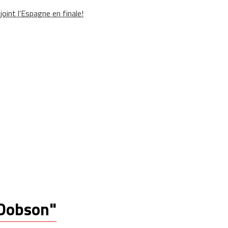
oint l’Espagne en finale!
h Dobson"