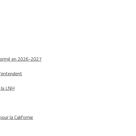
nsformé en 2026-2027
s’entendent
e la LNH
our la Californie