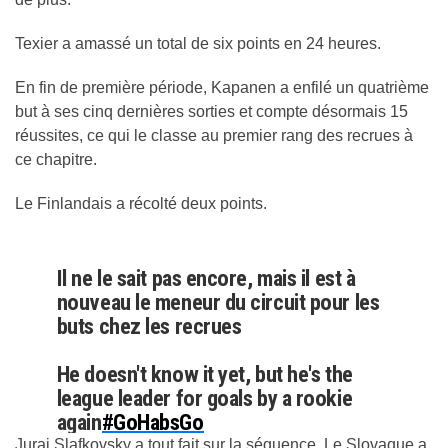
Texier a amassé un total de six points en 24 heures.
En fin de première période, Kapanen a enfilé un quatrième
but à ses cinq dernières sorties et compte désormais 15
réussites, ce qui le classe au premier rang des recrues à
ce chapitre.
Le Finlandais a récolté deux points.
Il ne le sait pas encore, mais il est à
nouveau le meneur du circuit pour les
buts chez les recrues
He doesn't know it yet, but he's the
league leader for goals by a rookie
again
#GoHabsGo
pic.twitter.com/DbTiB8eUvg
Juraj Slafkovsky a tout fait sur la séquence. Le Slovaque a