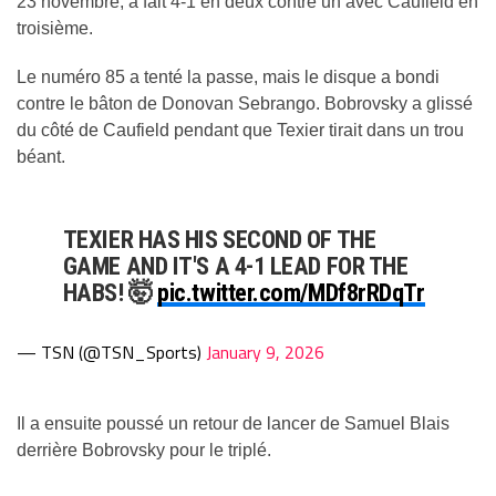
23 novembre, a fait 4-1 en deux contre un avec Caufield en
troisième.
Le numéro 85 a tenté la passe, mais le disque a bondi
contre le bâton de Donovan Sebrango. Bobrovsky a glissé
du côté de Caufield pendant que Texier tirait dans un trou
béant.
TEXIER HAS HIS SECOND OF THE
GAME AND IT'S A 4-1 LEAD FOR THE
HABS! 🤯
pic.twitter.com/MDf8rRDqTr
— TSN (@TSN_Sports)
January 9, 2026
Il a ensuite poussé un retour de lancer de Samuel Blais
derrière Bobrovsky pour le triplé.