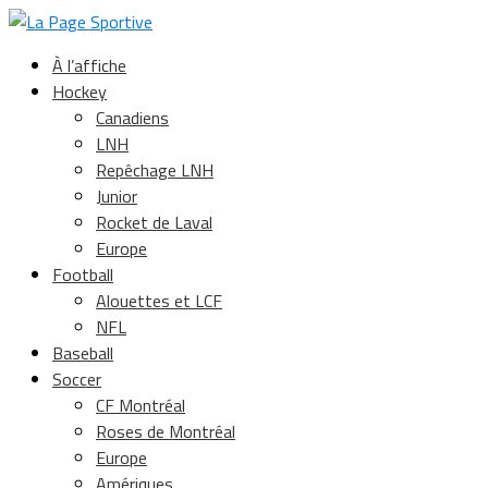
À l’affiche
Hockey
Canadiens
LNH
Repêchage LNH
Junior
Rocket de Laval
Europe
Football
Alouettes et LCF
NFL
Baseball
Soccer
CF Montréal
Roses de Montréal
Europe
Amériques