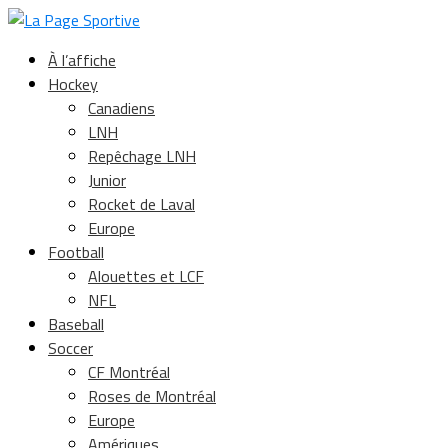
À l’affiche
Hockey
Canadiens
LNH
Repêchage LNH
Junior
Rocket de Laval
Europe
Football
Alouettes et LCF
NFL
Baseball
Soccer
CF Montréal
Roses de Montréal
Europe
Amériques