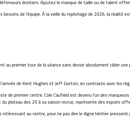
 défenseurs droitiers. Ajoutez le manque de taille ou de talent offe
esoins de l’équipe. À la veille du repêchage de 2026, la réalité est 
t au premier tour de la séance sans devoir absolument cibler une pos
is l’arrivée de Kent Hughes et Jeff Gorton, en contraste avec les rè
poste de premier centre. Cole Caufield est devenu l’un des marqueurs
t du plateau des 20 à sa saison recrue, représente des espoirs off
téressant au centre, pour ne pas dire le digne héritier pressenti 