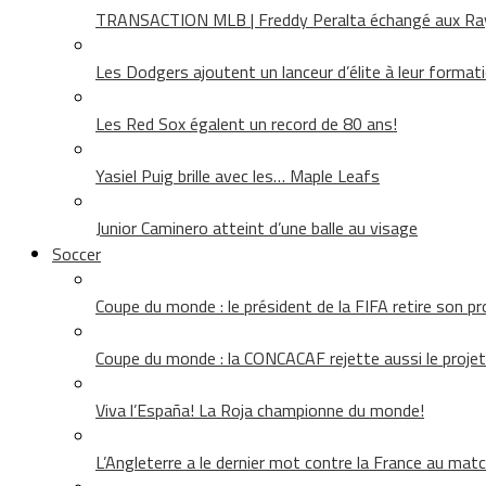
TRANSACTION MLB | Freddy Peralta échangé aux Rays
Les Dodgers ajoutent un lanceur d’élite à leur format
Les Red Sox égalent un record de 80 ans!
Yasiel Puig brille avec les… Maple Leafs
Junior Caminero atteint d’une balle au visage
Soccer
Coupe du monde : le président de la FIFA retire son pr
Coupe du monde : la CONCACAF rejette aussi le projet
Viva l’España! La Roja championne du monde!
L’Angleterre a le dernier mot contre la France au matc