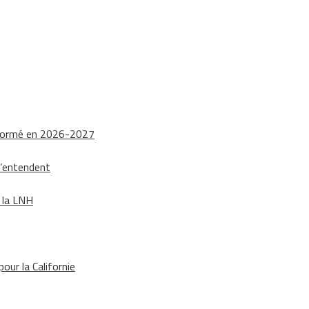
nsformé en 2026-2027
s’entendent
e la LNH
our la Californie