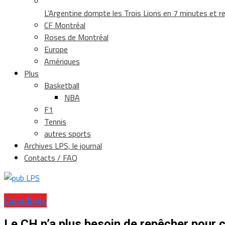
L’Argentine dompte les Trois Lions en 7 minutes et rej
CF Montréal
Roses de Montréal
Europe
Amériques
Plus
Basketball
NBA
F1
Tennis
autres sports
Archives LPS, le journal
Contacts / FAQ
Canadiens
Le CH n’a plus besoin de repêcher pour 