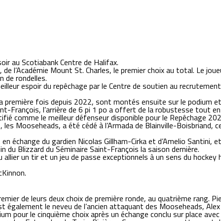
oir au Scotiabank Centre de Halifax.
, de l’Académie Mount St. Charles, le premier choix au total. Le jou
n de rondelles.
meilleur espoir du repêchage par le Centre de soutien au recrutemen
r la première fois depuis 2022, sont montés ensuite sur le podium e
 Saint-François, l’arrière de 6 pi 1 po a offert de la robustesse tou
ifié comme le meilleur défenseur disponible pour le Repêchage 20
e, les Mooseheads, a été cédé à l’Armada de Blainville-Boisbriand, 
en échange du gardien Nicolas Gillham-Cirka et d’Amelio Santini, et
in du Blizzard du Séminaire Saint-François la saison dernière.
u allier un tir et un jeu de passe exceptionnels à un sens du hock
cKinnon.
emier de leurs deux choix de première ronde, au quatrième rang. Pier
l est également le neveu de l’ancien attaquant des Mooseheads, Alex
ium pour le cinquième choix après un échange conclu sur place avec 