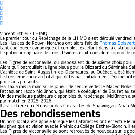
Vincent Ethier / LHJMQ
Le premier tour du Repêchage de la LHJMQ s’est déroulé vendredi s
Les Huskies de Rouyn-Noranda ont alors fait de
Thomas Boisvert
tant que joueur dynamique et complet, excellant dans la distributio
Le patineur originaire de Trois-Rivières était considéré comme le 
Les Tigres de Victoriaville, qui disposaient du deuxième choix pou
Alors qu’il patrouillait la ligne bleue pour le Blizzard du Séminaire
L’athlète de Saint-Augustin-de-Desmaures, au Québec, a été ident
Le troisième choix au total que déteanait initialement l’équipe hôt
partisans présents.
Halifax a mis la main sur le joueur de centre vedette Mateo Nobert 
l’attaquant Jacob McKinnon, qui était le coéquipier de Boutet au se
Un des meilleurs patineurs disponibles du repêchage, McKinnon a s
par match en 2025-2026.
Il est le frère du défenseur des Cataractes de Shawinigan, Noah M
Des rebondissements
Un nom local a été appelé lorsque les Cataractes ont effectué le pr
jeu physique et vision avec le Phénix du Collège Esther-Blondin. I
Les Tigres de Victoriaville se sont retrouvés de nouveau sur le pod