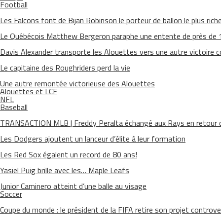
Football
Les Falcons font de Bijan Robinson le porteur de ballon le plus riche 
Le Québécois Matthew Bergeron paraphe une entente de près de
Davis Alexander transporte les Alouettes vers une autre victoire 
Le capitaine des Roughriders perd la vie
Une autre remontée victorieuse des Alouettes
Alouettes et LCF
NFL
Baseball
TRANSACTION MLB | Freddy Peralta échangé aux Rays en retour d
Les Dodgers ajoutent un lanceur d’élite à leur formation
Les Red Sox égalent un record de 80 ans!
Yasiel Puig brille avec les… Maple Leafs
Junior Caminero atteint d’une balle au visage
Soccer
Coupe du monde : le président de la FIFA retire son projet controve