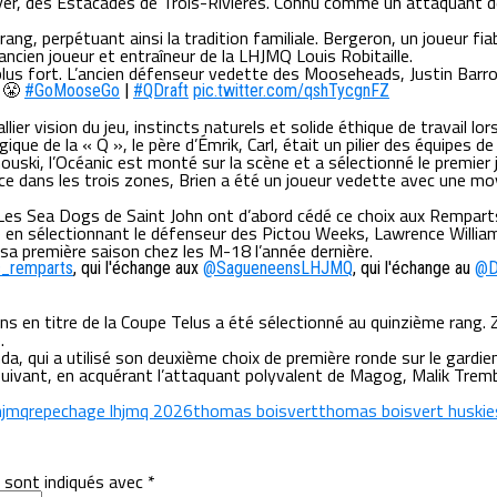
oyer, des Estacades de Trois-Rivières. Connu comme un attaquant de 
rang, perpétuant ainsi la tradition familiale. Bergeron, un joueur 
ncien joueur et entraîneur de la LHJMQ Louis Robitaille.
plus fort. L’ancien défenseur vedette des Mooseheads, Justin Barro
. 😤
#GoMooseGo
|
#QDraft
pic.twitter.com/qshTycgnFZ
llier vision du jeu, instincts naturels et solide éthique de travail
logique de la « Q », le père d’Émrik, Carl, était un pilier des équip
ski, l’Océanic est monté sur la scène et a sélectionné le premier jou
ce dans les trois zones, Brien a été un joueur vedette avec une m
. Les Sea Dogs de Saint John ont d’abord cédé ce choix aux Rempar
e en sélectionnant le défenseur des Pictou Weeks, Lawrence Williams
sa première saison chez les M-18 l’année dernière.
_remparts
, qui l'échange aux
@SagueneensLHJMQ
, qui l'échange au
@D
s en titre de la Coupe Telus a été sélectionné au quinzième rang. Z
.
, qui a utilisé son deuxième choix de première ronde sur le gardien
 suivant, en acquérant l’attaquant polyvalent de Magog, Malik Tremb
hjmq
repechage lhjmq 2026
thomas boisvert
thomas boisvert huskie
 sont indiqués avec
*