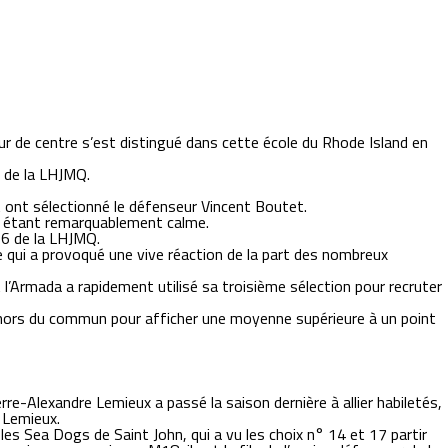
eur de centre s’est distingué dans cette école du Rhode Island en
t de la LHJMQ.
t ont sélectionné le défenseur Vincent Boutet.
t en étant remarquablement calme.
26 de la LHJMQ.
ce qui a provoqué une vive réaction de la part des nombreux
 l’Armada a rapidement utilisé sa troisième sélection pour recruter
ey hors du commun pour afficher une moyenne supérieure à un point
re-Alexandre Lemieux a passé la saison dernière à allier habiletés,
 Lemieux.
les Sea Dogs de Saint John, qui a vu les choix n° 14 et 17 partir