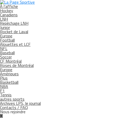
À l’affiche
Hockey
Canadiens
LNH
Repêchage LNH
Junior
Rocket de Laval
Europe
Football
Alouettes et LCF
NFL
Baseball
Soccer
CF Montréal
Roses de Montréal
Europe
Amériques
Plus
Basketball
NBA
F1
Tennis
autres sports
Archives LPS, le journal
Contacts / FAQ
Nous rejoindre