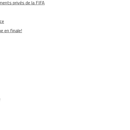
ments privés de la FIFA
ace
e en finale!
!