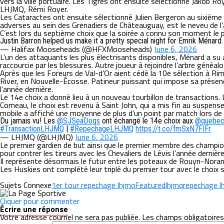
vers la ville portuaire. Les Tigres ont ensuite sélectionné Jakob R
LHJMQ, Rémi Royer.
Les Cataractes ont ensuite sélectionné Julien Bergeron au sixième 
adverses au sein des Grenadiers de Châteauguay, est le neveu de l’a
C’est lors du septième choix que la soirée a connu son moment le 
Justin Barron helped us make it a pretty special night for Emrik Ménard
— Halifax Mooseheads (@HFXMooseheads)
June 6, 2026
L’un des attaquants les plus électrisants disponibles, Ménard a su a
raccourcie par les blessures. Autre joueur à rejoindre l’arbre généa
Après que les Foreurs de Val-d’Or aient cédé la 10e sélection à Rimou
River, en Nouvelle-Écosse. Patineur puissant qui impose sa présen
l’année dernière.
Le 14e choix a donné lieu à un nouveau tourbillon de transactions
Comeau, le choix est revenu à Saint John, qui a mis fin au suspens
mobile a affiché une moyenne de plus d’un point par match lors de 
Du jamais vu! Les
@SJSeaDogs
ont échangé le 14e choix aux
@quebec
#TransactionLHJMQ
|
#RepechageLHJMQ
https://t.co/fmSxN7FIFr
— LHJMQ (@LHJMQ)
June 6, 2026
Le premier gardien de but ainsi que le premier membre des champion
pour contrer les tireurs avec les Chevaliers de Lévis l’année dernière
Il représente désormais le futur entre les poteaux de Rouyn-Noranda
Les Huskies ont complété leur triplé du premier tour avec le choix
Sujets Connexe
1er tour repechage lhjmq
Featured
lhjmq
repechage l
Cliquer pour commenter
Écrire une réponse
Votre adresse courriel ne sera pas publiée.
Les champs obligatoires