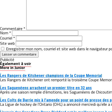
Commentaire
*
Nom
*
Courriel
*
Site web
Enregistrer mon nom, courriel et site web dans le navigateur p
Publicité
Également à voir
More in Junior
Les Rangers de Kitchener champions de la Coupe Memorial
Les Rangers de Kitchener ont remporté la troisième Coupe Memorial 
Les Saguenéens arrachent un premier titre en 32 ans
Après une saison remplie d’émotions, les Saguenéens de Chicoutimi 
Les Colts de Barrie mis à l’amende pour un point de presse des p
La Ligue de hockey de l’Ontario (OHL) a annoncé mercredi qu’elle a 