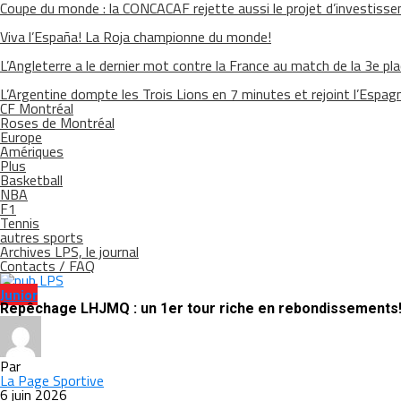
Coupe du monde : la CONCACAF rejette aussi le projet d’investisse
Viva l’España! La Roja championne du monde!
L’Angleterre a le dernier mot contre la France au match de la 3e pl
L’Argentine dompte les Trois Lions en 7 minutes et rejoint l’Espagn
CF Montréal
Roses de Montréal
Europe
Amériques
Plus
Basketball
NBA
F1
Tennis
autres sports
Archives LPS, le journal
Contacts / FAQ
Junior
Repêchage LHJMQ : un 1er tour riche en rebondissements
Par
La Page Sportive
6 juin 2026