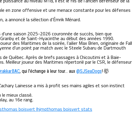
puissance au niveau M18, il est le fils de l’ancien défenseur de la
fiable en zone offensive et une menace constante pour les défenses
n, a annoncé la sélection d’Émrik Ménard.
 lors d’une saison 2025-2026 couronnée de succès, bien que
es de Granby et de Saint-Hyacinthe au début des années 1990.
eur des Maritimes de la soirée, l’ailier Max Brien, originaire de Fall
oyenne d’un point par match avec le Steele Subaru de Dartmouth
ts de Québec. Après de brefs passages à Chicoutimi et à Baie-
. Meilleur joueur des Maritimes répertorié par le CSR, le défenseur
rakkarBAC
, qui l'échange à leur tour… aux
@SJSeaDogs
! 🤯
achary Lainesse a mis à profit ses mains agiles et son instinct
 le mieux classé.
lay, au 16e rang.
s
thomas boisvert lhjmq
thomas boisvert stats