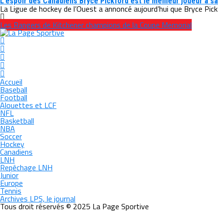
L’espoir des Canadiens Bryce Pickford est le meilleur joueur à sa
La Ligue de hockey de l’Ouest a annoncé aujourd’hui que Bryce Pickf
Les Rangers de Kitchener champions de la Coupe Memorial
Accueil
Baseball
Football
Alouettes et LCF
NFL
Basketball
NBA
Soccer
Hockey
Canadiens
LNH
Repêchage LNH
Junior
Europe
Tennis
Archives LPS, le journal
Tous droit réservés © 2025 La Page Sportive