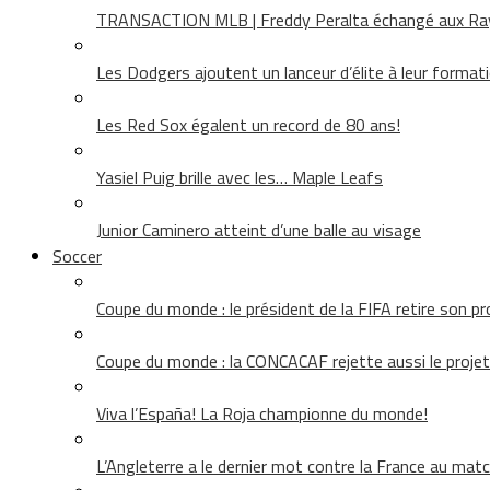
TRANSACTION MLB | Freddy Peralta échangé aux Rays
Les Dodgers ajoutent un lanceur d’élite à leur format
Les Red Sox égalent un record de 80 ans!
Yasiel Puig brille avec les… Maple Leafs
Junior Caminero atteint d’une balle au visage
Soccer
Coupe du monde : le président de la FIFA retire son pr
Coupe du monde : la CONCACAF rejette aussi le projet
Viva l’España! La Roja championne du monde!
L’Angleterre a le dernier mot contre la France au matc