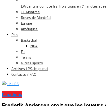
L’Argentine dompte les Trois Lions en 7 minutes et rej
CF Montréal
Roses de Montréal
Europe
Amériques
Plus
Basketball
NBA
F1
Tennis
autres sports
Archives LPS, le journal
Contacts / FAQ
Canadiens
Frederik Andersen croit que les joueurs 