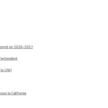
nsformé en 2026-2027
s’entendent
e la LNH
our la Californie