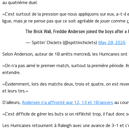
au quatrième duel.
«C’est surtout de la pression que nous appliquons sur eux, a-t-il e
ligue, mais je ne pense pas que ce soit agréable de jouer comme ç
The Brick Wall, Freddie Andersen joined the boys after
— Spittin' Chiclets (@spittinchiclets)
May 28, 2026
Selon Anderson, auteur de 18 arrêts mercredi, les Hurricanes ont vo
«On n’a pas aimé le premier match, surtout la première période. Ils
entendre.
«Évidemment, lors des matchs deux, trois et quatre, on est revenu
et leurs tirs.»
D’ailleurs,
Andersen n’a affronté que 12, 13 et 18 lancers
au cours
«C’est difficile de gérer les buts si on réfléchit trop, il faut donc s
Les Hurricanes retournent à Raleigh avec une avance de 3-1 et c’e