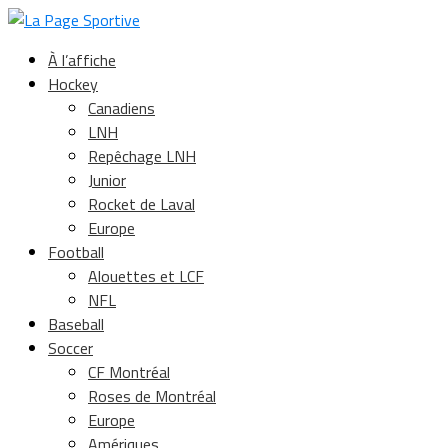
À l’affiche
Hockey
Canadiens
LNH
Repêchage LNH
Junior
Rocket de Laval
Europe
Football
Alouettes et LCF
NFL
Baseball
Soccer
CF Montréal
Roses de Montréal
Europe
Amériques