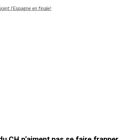
oint l’Espagne en finale!
du CH n’aiment pas se faire frapper