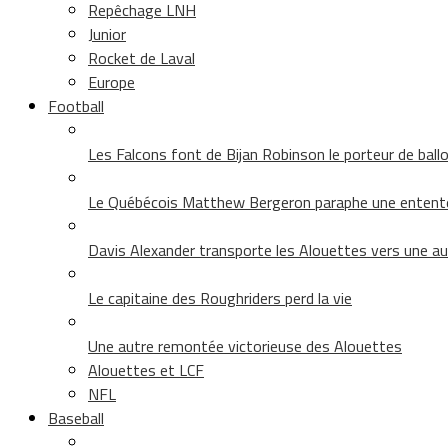
Repêchage LNH
Junior
Rocket de Laval
Europe
Football
Les Falcons font de Bijan Robinson le porteur de ballon 
Le Québécois Matthew Bergeron paraphe une entent
Davis Alexander transporte les Alouettes vers une au
Le capitaine des Roughriders perd la vie
Une autre remontée victorieuse des Alouettes
Alouettes et LCF
NFL
Baseball