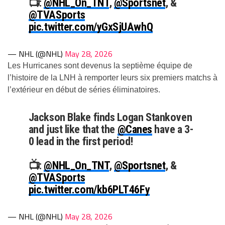
📺:
@NHL_On_TNT
,
@Sportsnet
, &
@TVASports
pic.twitter.com/yGxSjUAwhQ
— NHL (@NHL)
May 28, 2026
Les Hurricanes sont devenus la septième équipe de
l’histoire de la LNH à remporter leurs six premiers matchs à
l’extérieur en début de séries éliminatoires.
Jackson Blake finds Logan Stankoven
and just like that the
@Canes
have a 3-
0 lead in the first period!
📺:
@NHL_On_TNT
,
@Sportsnet
, &
@TVASports
pic.twitter.com/kb6PLT46Fy
— NHL (@NHL)
May 28, 2026