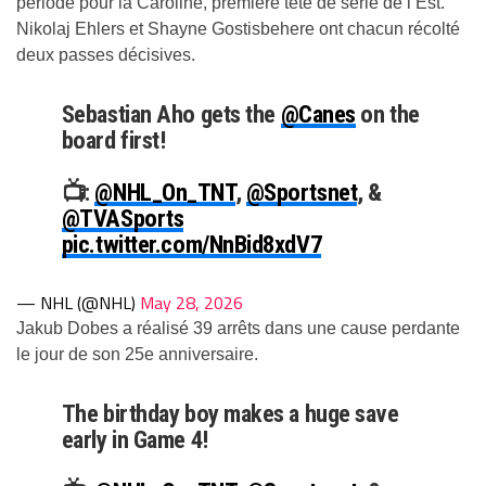
période pour la Caroline, première tête de série de l’Est.
Nikolaj Ehlers et Shayne Gostisbehere ont chacun récolté
deux passes décisives.
Sebastian Aho gets the
@Canes
on the
board first!
📺:
@NHL_On_TNT
,
@Sportsnet
, &
@TVASports
pic.twitter.com/NnBid8xdV7
— NHL (@NHL)
May 28, 2026
Jakub Dobes a réalisé 39 arrêts dans une cause perdante
le jour de son 25e anniversaire.
The birthday boy makes a huge save
early in Game 4!