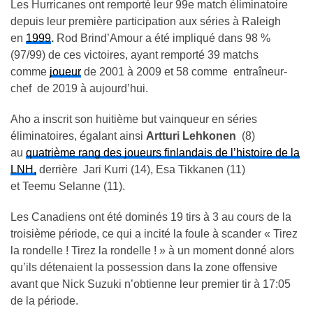
Les Hurricanes ont remporté leur 99e match éliminatoire
depuis leur première participation aux séries à Raleigh
en
1999
.
Rod Brind’Amour a été impliqué dans 98 %
(97/99) de ces victoires, ayant remporté 39 matchs
comme
joueur
de 2001 à 2009 et 58 comme entraîneur-
chef de 2019 à aujourd’hui.
Aho a inscrit son huitième but vainqueur en séries
éliminatoires, égalant ainsi
Artturi Lehkonen
(8)
au
quatrième rang des joueurs finlandais de l’histoire de la
LNH,
derrière Jari Kurri (14), Esa Tikkanen (11)
et Teemu Selanne (11).
Les Canadiens ont été dominés 19 tirs à 3 au cours de la
troisième période, ce qui a incité la foule à scander « Tirez
la rondelle ! Tirez la rondelle ! » à un moment donné alors
qu’ils détenaient la possession dans la zone offensive
avant que Nick Suzuki n’obtienne leur premier tir à 17:05
de la période.