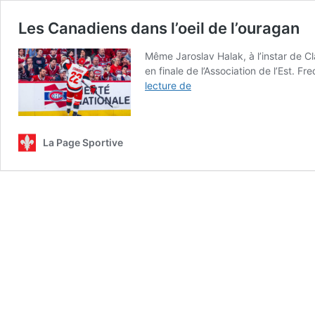
Les Canadiens dans l’oeil de l’ouragan
Même Jaroslav Halak, à l’instar de C
en finale de l’Association de l’Est. 
Les
lecture de
Canadiens
dans
l’oeil
La Page Sportive
de
l’ouragan