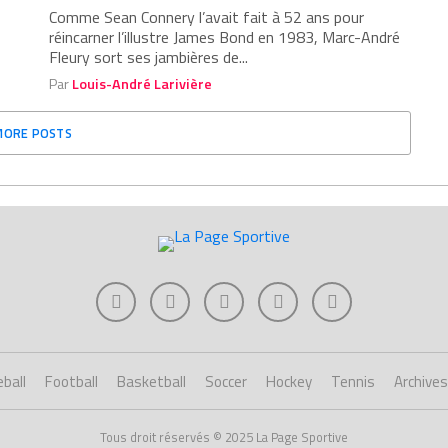
Comme Sean Connery l’avait fait à 52 ans pour
réincarner l’illustre James Bond en 1983, Marc-André
Fleury sort ses jambières de...
Par
Louis-André Larivière
MORE POSTS
ball
Football
Basketball
Soccer
Hockey
Tennis
Archives
Tous droit réservés © 2025 La Page Sportive