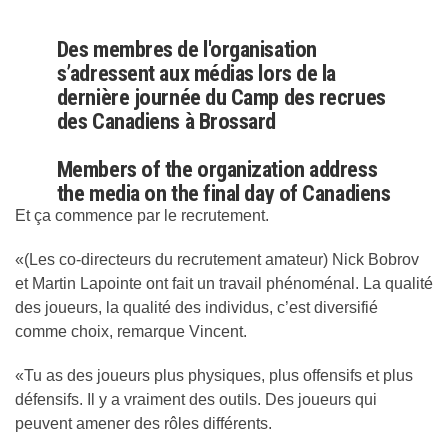
Des membres de l'organisation
s’adressent aux médias lors de la
dernière journée du Camp des recrues
des Canadiens à Brossard
Members of the organization address
the media on the final day of Canadiens
Rookie Camp in Brossard
Et ça commence par le recrutement.
#GoHabsGo
https://t.co/FzXOJbiQrf
«(Les co-directeurs du recrutement amateur) Nick Bobrov
et Martin Lapointe ont fait un travail phénoménal. La qualité
— Canadiens Montréal (@CanadiensMTL)
September 16,
des joueurs, la qualité des individus, c’est diversifié
2025
comme choix, remarque Vincent.
«Tu as des joueurs plus physiques, plus offensifs et plus
défensifs. Il y a vraiment des outils. Des joueurs qui
peuvent amener des rôles différents.