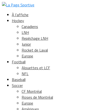
À l’affiche
Hockey
Canadiens
LNH
Repêchage LNH
Junior
Rocket de Laval
Europe
Football
Alouettes et LCF
NFL
Baseball
Soccer
CF Montréal
Roses de Montréal
Europe
Amériques