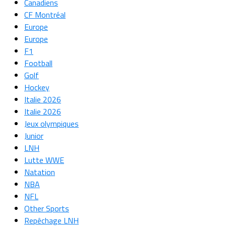
Canadiens
CF Montréal
Europe
Europe
F1
Football
Golf
Hockey
Italie 2026
Italie 2026
Jeux olympiques
Junior
LNH
Lutte WWE
Natation
NBA
NFL
Other Sports
Repêchage LNH