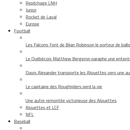
Repêchage LNH
Junior
Rocket de Laval
Europe
Football
Les Falcons font de Bijan Robinson le porteur de ballon 
Le Québécois Matthew Bergeron paraphe une entent
Davis Alexander transporte les Alouettes vers une au
Le capitaine des Roughriders perd la vie
Une autre remontée victorieuse des Alouettes
Alouettes et LCF
NFL
Baseball