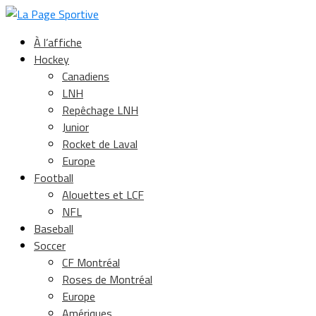
À l’affiche
Hockey
Canadiens
LNH
Repêchage LNH
Junior
Rocket de Laval
Europe
Football
Alouettes et LCF
NFL
Baseball
Soccer
CF Montréal
Roses de Montréal
Europe
Amériques