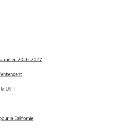
nsformé en 2026-2027
s’entendent
e la LNH
our la Californie