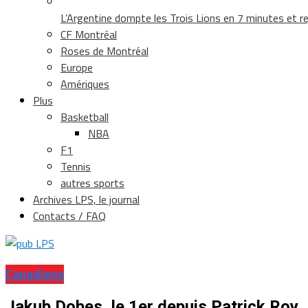
L’Argentine dompte les Trois Lions en 7 minutes et rej
CF Montréal
Roses de Montréal
Europe
Amériques
Plus
Basketball
NBA
F1
Tennis
autres sports
Archives LPS, le journal
Contacts / FAQ
Canadiens
Jakub Dobes, le 1er depuis Patrick Roy