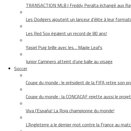
TRANSACTION MLB | Freddy Peralta échangé aux Rays
Les Dodgers ajoutent un lanceur d’élite à leur format
Les Red Sox égalent un record de 80 ans!
Yasiel Puig brille avec les… Maple Leafs
Junior Caminero atteint d’une balle au visage
Soccer
Coupe du monde : le président de la FIFA retire son pr
Coupe du monde : la CONCACAF rejette aussi le projet
Viva l’España! La Roja championne du monde!
L’Angleterre a le dernier mot contre la France au matc