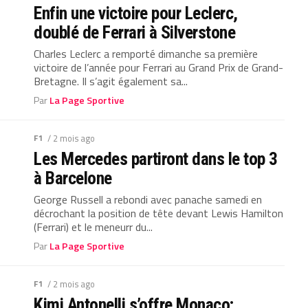
Enfin une victoire pour Leclerc,
doublé de Ferrari à Silverstone
Charles Leclerc a remporté dimanche sa première
victoire de l’année pour Ferrari au Grand Prix de Grand-
Bretagne. Il s’agit également sa...
Par
La Page Sportive
F1
/ 2 mois ago
Les Mercedes partiront dans le top 3
à Barcelone
George Russell a rebondi avec panache samedi en
décrochant la position de tête devant Lewis Hamilton
(Ferrari) et le meneurr du...
Par
La Page Sportive
F1
/ 2 mois ago
Kimi Antonelli s’offre Monaco;