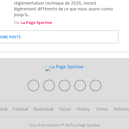
réglementation technique de 2026, seront
légèrement différents de ce que nous avons connu
jusqu’à...
Par
La Page Sportive
MORE POSTS
ball
Football
Basketball
Soccer
Hockey
Tennis
Archives
Tous droit réservés © 2025 La Page Sportive