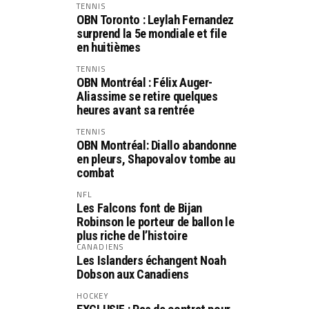
TENNIS
OBN Toronto : Leylah Fernandez
surprend la 5e mondiale et file
en huitièmes
TENNIS
OBN Montréal : Félix Auger-
Aliassime se retire quelques
heures avant sa rentrée
TENNIS
OBN Montréal: Diallo abandonne
en pleurs, Shapovalov tombe au
combat
NFL
Les Falcons font de Bijan
Robinson le porteur de ballon le
plus riche de l’histoire
CANADIENS
Les Islanders échangent Noah
Dobson aux Canadiens
HOCKEY