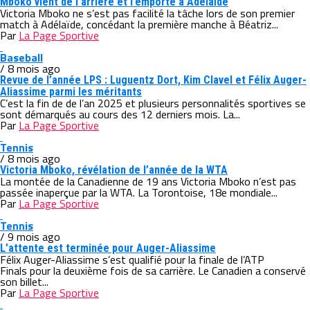
Mboko vient de l’arrière et l’emporte à Adélaïde
Victoria Mboko ne s’est pas facilité la tâche lors de son premier
match à Adélaïde, concédant la première manche à Béatriz...
Par
La Page Sportive
Baseball
/ 8 mois ago
Revue de l’année LPS : Luguentz Dort, Kim Clavel et Félix Auger-
Aliassime parmi les méritants
C’est la fin de de l’an 2025 et plusieurs personnalités sportives se
sont démarqués au cours des 12 derniers mois. La...
Par
La Page Sportive
Tennis
/ 8 mois ago
Victoria Mboko, révélation de l’année de la WTA
La montée de la Canadienne de 19 ans Victoria Mboko n’est pas
passée inaperçue par la WTA. La Torontoise, 18e mondiale...
Par
La Page Sportive
Tennis
/ 9 mois ago
L’attente est terminée pour Auger-Aliassime
Félix Auger-Aliassime s’est qualifié pour la finale de l’ATP
Finals pour la deuxième fois de sa carrière. Le Canadien a conservé
son billet...
Par
La Page Sportive