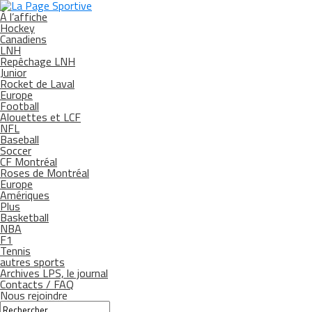
À l’affiche
Hockey
Canadiens
LNH
Repêchage LNH
Junior
Rocket de Laval
Europe
Football
Alouettes et LCF
NFL
Baseball
Soccer
CF Montréal
Roses de Montréal
Europe
Amériques
Plus
Basketball
NBA
F1
Tennis
autres sports
Archives LPS, le journal
Contacts / FAQ
Nous rejoindre