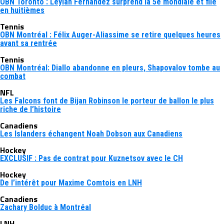
OBN Toronto : Leylah Fernandez surprend la 5e mondiale et file
en huitièmes
Tennis
OBN Montréal : Félix Auger-Aliassime se retire quelques heures
avant sa rentrée
Tennis
OBN Montréal: Diallo abandonne en pleurs, Shapovalov tombe au
combat
NFL
Les Falcons font de Bijan Robinson le porteur de ballon le plus
riche de l’histoire
Canadiens
Les Islanders échangent Noah Dobson aux Canadiens
Hockey
EXCLUSIF : Pas de contrat pour Kuznetsov avec le CH
Hockey
De l’intérêt pour Maxime Comtois en LNH
Canadiens
Zachary Bolduc à Montréal
LNH