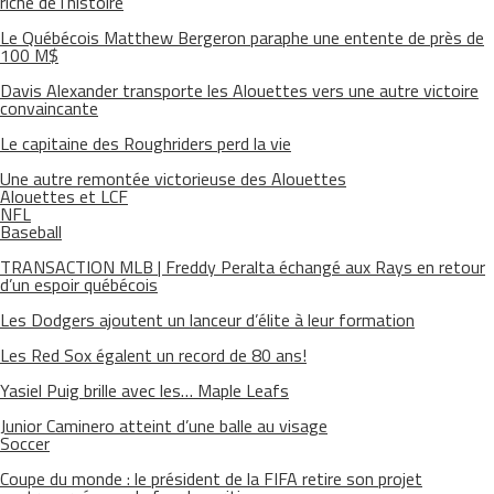
riche de l’histoire
Le Québécois Matthew Bergeron paraphe une entente de près de
100 M$
Davis Alexander transporte les Alouettes vers une autre victoire
convaincante
Le capitaine des Roughriders perd la vie
Une autre remontée victorieuse des Alouettes
Alouettes et LCF
NFL
Baseball
TRANSACTION MLB | Freddy Peralta échangé aux Rays en retour
d’un espoir québécois
Les Dodgers ajoutent un lanceur d’élite à leur formation
Les Red Sox égalent un record de 80 ans!
Yasiel Puig brille avec les… Maple Leafs
Junior Caminero atteint d’une balle au visage
Soccer
Coupe du monde : le président de la FIFA retire son projet