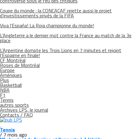
controversé sous le feu des critiques
Coupe du monde : la CONCACAF rejette aussi le projet
d’investissements privés de la FIFA
Viva l’España! La Roja championne du monde!
L’Angleterre a le dernier mot contre la France au match de la 3e
place
L’Argentine dompte les Trois Lions en 7 minutes et rejoint
l’Espagne en finale!
CF Montréal
Roses de Montréal
Europe
Amériques
Plus
Basketball
NBA
F1
Tennis
autres sports
Archives LPS, le journal
Contacts / FAQ
Tennis
/ 7 mois ago