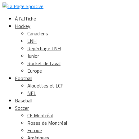
À l’affiche
Hockey
Canadiens
LNH
Repêchage LNH
Junior
Rocket de Laval
Europe
Football
Alouettes et LCF
NFL
Baseball
Soccer
CF Montréal
Roses de Montréal
Europe
Amériques