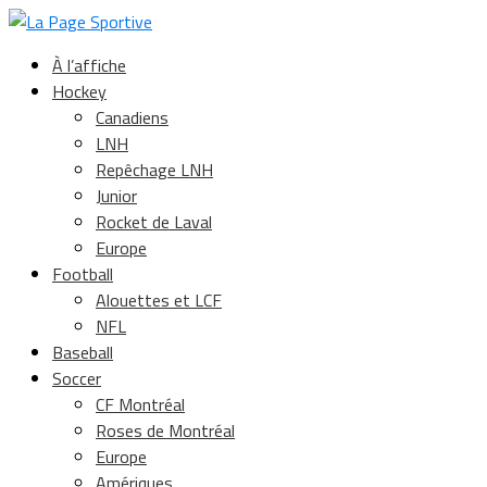
À l’affiche
Hockey
Canadiens
LNH
Repêchage LNH
Junior
Rocket de Laval
Europe
Football
Alouettes et LCF
NFL
Baseball
Soccer
CF Montréal
Roses de Montréal
Europe
Amériques