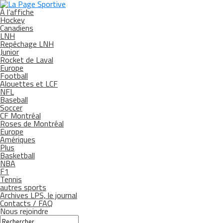
À l’affiche
Hockey
Canadiens
LNH
Repêchage LNH
Junior
Rocket de Laval
Europe
Football
Alouettes et LCF
NFL
Baseball
Soccer
CF Montréal
Roses de Montréal
Europe
Amériques
Plus
Basketball
NBA
F1
Tennis
autres sports
Archives LPS, le journal
Contacts / FAQ
Nous rejoindre