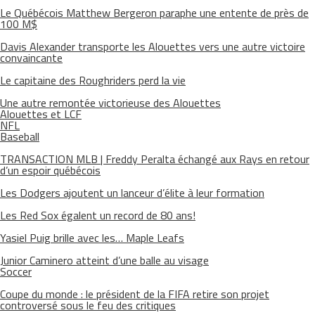
Le Québécois Matthew Bergeron paraphe une entente de près de
100 M$
Davis Alexander transporte les Alouettes vers une autre victoire
convaincante
Le capitaine des Roughriders perd la vie
Une autre remontée victorieuse des Alouettes
Alouettes et LCF
NFL
Baseball
TRANSACTION MLB | Freddy Peralta échangé aux Rays en retour
d’un espoir québécois
Les Dodgers ajoutent un lanceur d’élite à leur formation
Les Red Sox égalent un record de 80 ans!
Yasiel Puig brille avec les… Maple Leafs
Junior Caminero atteint d’une balle au visage
Soccer
Coupe du monde : le président de la FIFA retire son projet
controversé sous le feu des critiques