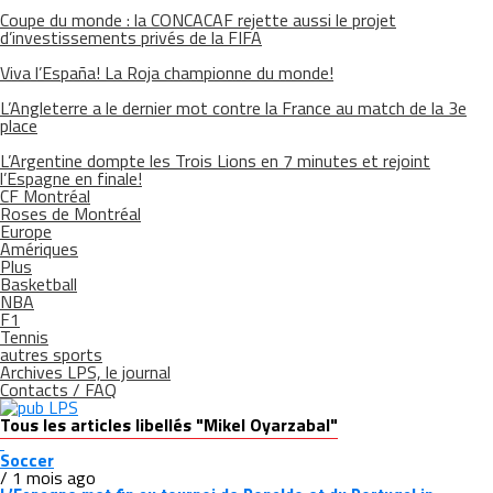
Coupe du monde : la CONCACAF rejette aussi le projet
d’investissements privés de la FIFA
Viva l’España! La Roja championne du monde!
L’Angleterre a le dernier mot contre la France au match de la 3e
place
L’Argentine dompte les Trois Lions en 7 minutes et rejoint
l’Espagne en finale!
CF Montréal
Roses de Montréal
Europe
Amériques
Plus
Basketball
NBA
F1
Tennis
autres sports
Archives LPS, le journal
Contacts / FAQ
Tous les articles libellés "Mikel Oyarzabal"
Soccer
/ 1 mois ago