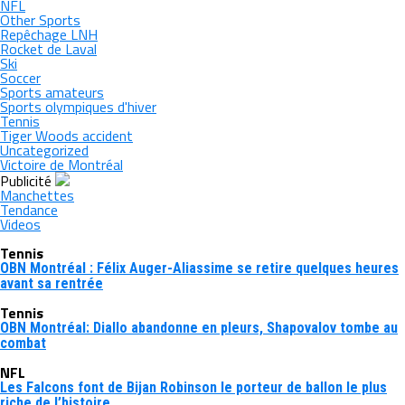
NFL
Other Sports
Repêchage LNH
Rocket de Laval
Ski
Soccer
Sports amateurs
Sports olympiques d'hiver
Tennis
Tiger Woods accident
Uncategorized
Victoire de Montréal
Publicité
Manchettes
Tendance
Videos
Tennis
OBN Montréal : Félix Auger-Aliassime se retire quelques heures
avant sa rentrée
Tennis
OBN Montréal: Diallo abandonne en pleurs, Shapovalov tombe au
combat
NFL
Les Falcons font de Bijan Robinson le porteur de ballon le plus
riche de l’histoire