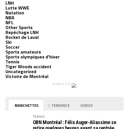
LNH
Lutte WWE
Natation
NBA
NFL
Other Sports
Repêchage LNH
Rocket de Laval
Ski
Soccer
Sports amateurs
Sports olympiques d'hiver
Tennis
Tiger Woods accident
Uncategorized
Victoire de Montréal
PUBLICITÉ
MANCHETTES
TENDANCE
VIDEOS
TENNIS
OBN Montréal : Félix Auger-Aliassime se
retire quelques heures avant sa rentrée