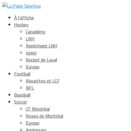
À l’affiche
Hockey
Canadiens
LNH
Repêchage LNH
Junior
Rocket de Laval
Europe
Football
Alouettes et LCF
NFL
Baseball
Soccer
CF Montréal
Roses de Montréal
Europe
Amériques