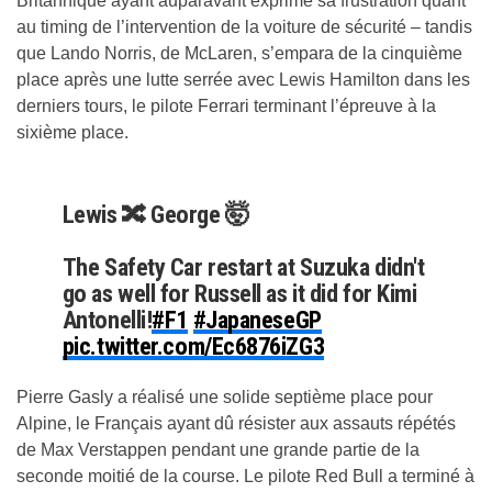
Britannique ayant auparavant exprimé sa frustration quant
au timing de l’intervention de la voiture de sécurité – tandis
que Lando Norris, de McLaren, s’empara de la cinquième
place après une lutte serrée avec Lewis Hamilton dans les
derniers tours, le pilote Ferrari terminant l’épreuve à la
sixième place.
Lewis 🔀 George 🤯
The Safety Car restart at Suzuka didn't
go as well for Russell as it did for Kimi
Antonelli!
#F1
#JapaneseGP
pic.twitter.com/Ec6876iZG3
Pierre Gasly a réalisé une solide septième place pour
— Formula 1 (@F1)
March 29, 2026
Alpine, le Français ayant dû résister aux assauts répétés
de Max Verstappen pendant une grande partie de la
seconde moitié de la course. Le pilote Red Bull a terminé à