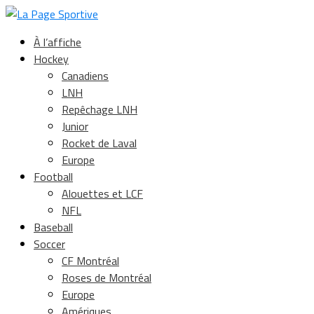
À l’affiche
Hockey
Canadiens
LNH
Repêchage LNH
Junior
Rocket de Laval
Europe
Football
Alouettes et LCF
NFL
Baseball
Soccer
CF Montréal
Roses de Montréal
Europe
Amériques