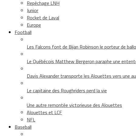
Repêchage LNH
Junior
Rocket de Laval
Europe
Football
Les Falcons font de Bijan Robinson le porteur de ballon 
Le Québécois Matthew Bergeron paraphe une entent
Davis Alexander transporte les Alouettes vers une au
Le capitaine des Roughriders perd la vie
Une autre remontée victorieuse des Alouettes
Alouettes et LCF
NFL
Baseball