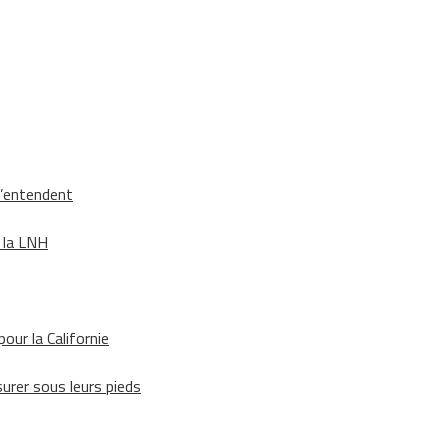
s’entendent
e la LNH
our la Californie
surer sous leurs pieds