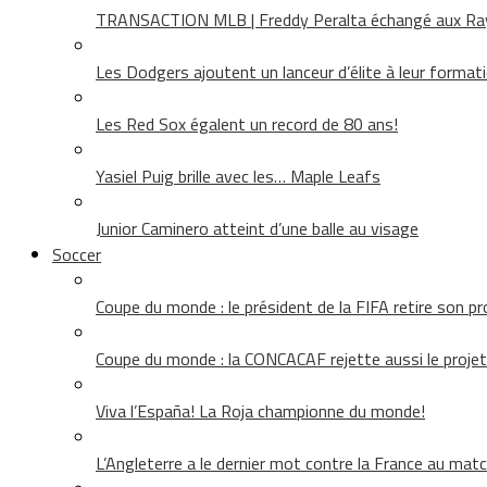
TRANSACTION MLB | Freddy Peralta échangé aux Rays
Les Dodgers ajoutent un lanceur d’élite à leur format
Les Red Sox égalent un record de 80 ans!
Yasiel Puig brille avec les… Maple Leafs
Junior Caminero atteint d’une balle au visage
Soccer
Coupe du monde : le président de la FIFA retire son pr
Coupe du monde : la CONCACAF rejette aussi le projet
Viva l’España! La Roja championne du monde!
L’Angleterre a le dernier mot contre la France au matc