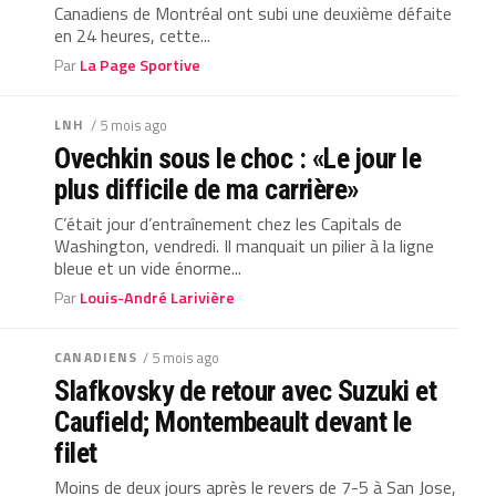
Canadiens de Montréal ont subi une deuxième défaite
en 24 heures, cette...
Par
La Page Sportive
LNH
/ 5 mois ago
Ovechkin sous le choc : «Le jour le
plus difficile de ma carrière»
C’était jour d’entraînement chez les Capitals de
Washington, vendredi. Il manquait un pilier à la ligne
bleue et un vide énorme...
Par
Louis-André Larivière
CANADIENS
/ 5 mois ago
Slafkovsky de retour avec Suzuki et
Caufield; Montembeault devant le
filet
Moins de deux jours après le revers de 7-5 à San Jose,