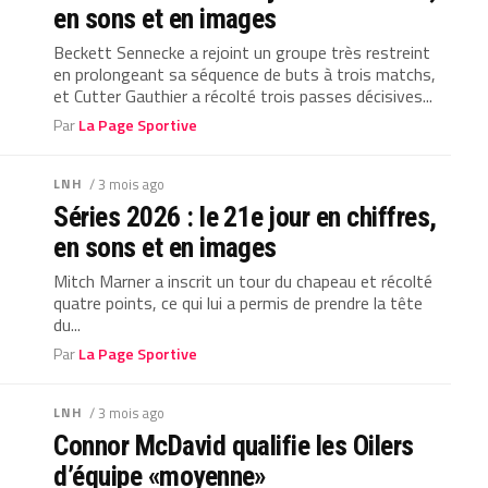
en sons et en images
Beckett Sennecke a rejoint un groupe très restreint
en prolongeant sa séquence de buts à trois matchs,
et Cutter Gauthier a récolté trois passes décisives...
Par
La Page Sportive
LNH
/ 3 mois ago
Séries 2026 : le 21e jour en chiffres,
en sons et en images
Mitch Marner a inscrit un tour du chapeau et récolté
quatre points, ce qui lui a permis de prendre la tête
du...
Par
La Page Sportive
LNH
/ 3 mois ago
Connor McDavid qualifie les Oilers
d’équipe «moyenne»