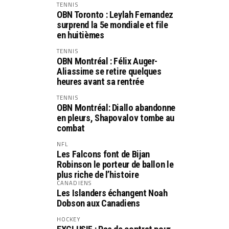
TENNIS
OBN Toronto : Leylah Fernandez
surprend la 5e mondiale et file
en huitièmes
TENNIS
OBN Montréal : Félix Auger-
Aliassime se retire quelques
heures avant sa rentrée
TENNIS
OBN Montréal: Diallo abandonne
en pleurs, Shapovalov tombe au
combat
NFL
Les Falcons font de Bijan
Robinson le porteur de ballon le
plus riche de l’histoire
CANADIENS
Les Islanders échangent Noah
Dobson aux Canadiens
HOCKEY