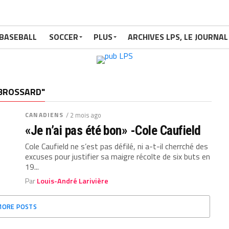
BASEBALL
SOCCER
PLUS
ARCHIVES LPS, LE JOURNAL
 BROSSARD"
CANADIENS
/ 2 mois ago
«Je n’ai pas été bon» -Cole Caufield
Cole Caufield ne s’est pas défilé, ni a-t-il cherrché des
excuses pour justifier sa maigre récolte de six buts en
19...
Par
Louis-André Larivière
MORE POSTS