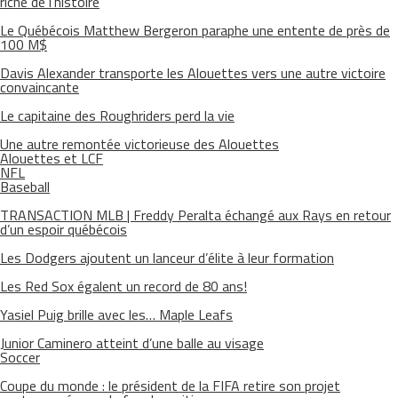
riche de l’histoire
Le Québécois Matthew Bergeron paraphe une entente de près de
100 M$
Davis Alexander transporte les Alouettes vers une autre victoire
convaincante
Le capitaine des Roughriders perd la vie
Une autre remontée victorieuse des Alouettes
Alouettes et LCF
NFL
Baseball
TRANSACTION MLB | Freddy Peralta échangé aux Rays en retour
d’un espoir québécois
Les Dodgers ajoutent un lanceur d’élite à leur formation
Les Red Sox égalent un record de 80 ans!
Yasiel Puig brille avec les… Maple Leafs
Junior Caminero atteint d’une balle au visage
Soccer
Coupe du monde : le président de la FIFA retire son projet