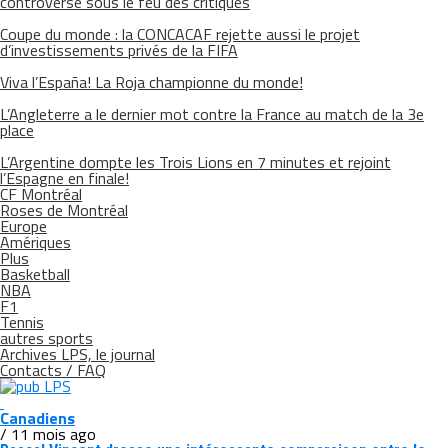
controversé sous le feu des critiques
Coupe du monde : la CONCACAF rejette aussi le projet
d’investissements privés de la FIFA
Viva l’España! La Roja championne du monde!
L’Angleterre a le dernier mot contre la France au match de la 3e
place
L’Argentine dompte les Trois Lions en 7 minutes et rejoint
l’Espagne en finale!
CF Montréal
Roses de Montréal
Europe
Amériques
Plus
Basketball
NBA
F1
Tennis
autres sports
Archives LPS, le journal
Contacts / FAQ
Canadiens
/ 11 mois ago