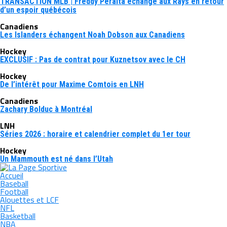
TRANSACTION MLB | Freddy Peralta échangé aux Rays en retour
d’un espoir québécois
Canadiens
Les Islanders échangent Noah Dobson aux Canadiens
Hockey
EXCLUSIF : Pas de contrat pour Kuznetsov avec le CH
Hockey
De l’intérêt pour Maxime Comtois en LNH
Canadiens
Zachary Bolduc à Montréal
LNH
Séries 2026 : horaire et calendrier complet du 1er tour
Hockey
Un Mammouth est né dans l’Utah
Accueil
Baseball
Football
Alouettes et LCF
NFL
Basketball
NBA