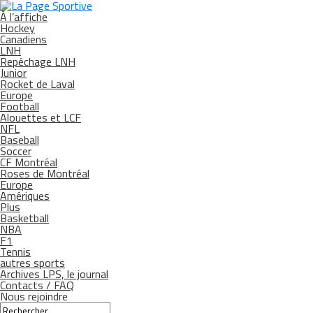
À l’affiche
Hockey
Canadiens
LNH
Repêchage LNH
Junior
Rocket de Laval
Europe
Football
Alouettes et LCF
NFL
Baseball
Soccer
CF Montréal
Roses de Montréal
Europe
Amériques
Plus
Basketball
NBA
F1
Tennis
autres sports
Archives LPS, le journal
Contacts / FAQ
Nous rejoindre