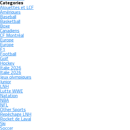
Categories
Alouettes et LCF
Amériques
Baseball
Basketball
Boxe
Canadiens
CF Montréal
Europe
Europe
F1
Football
Golf
Hockey
Italie 2026
Italie 2026
Jeux olympiques
Junior
LNH
Lutte WWE
Natation
NBA
NFL
Other Sports
Repêchage LNH
Rocket de Laval
Ski
Soccer