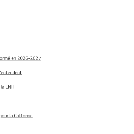
nsformé en 2026-2027
s’entendent
e la LNH
our la Californie