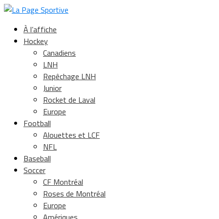
À l’affiche
Hockey
Canadiens
LNH
Repêchage LNH
Junior
Rocket de Laval
Europe
Football
Alouettes et LCF
NFL
Baseball
Soccer
CF Montréal
Roses de Montréal
Europe
Amériques