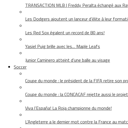
TRANSACTION MLB | Freddy Peralta échangé aux Rays
Les Dodgers ajoutent un lanceur d’élite à leur format
Les Red Sox égalent un record de 80 ans!
Yasiel Puig brille avec les… Maple Leafs
Junior Caminero atteint d’une balle au visage
Soccer
Coupe du monde : le président de la FIFA retire son pr
Coupe du monde : la CONCACAF rejette aussi le projet
Viva l’España! La Roja championne du monde!
L’Angleterre a le dernier mot contre la France au matc