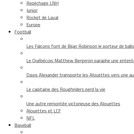
Repêchage LNH
Junior
Rocket de Laval
Europe
Football
Les Falcons font de Bijan Robinson le porteur de ballon 
Le Québécois Matthew Bergeron paraphe une entent
Davis Alexander transporte les Alouettes vers une au
Le capitaine des Roughriders perd la vie
Une autre remontée victorieuse des Alouettes
Alouettes et LCF
NFL
Baseball