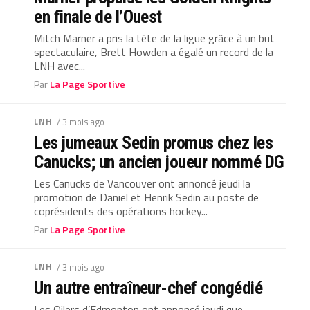
en finale de l’Ouest
Mitch Marner a pris la tête de la ligue grâce à un but
spectaculaire, Brett Howden a égalé un record de la
LNH avec...
Par
La Page Sportive
LNH
/ 3 mois ago
Les jumeaux Sedin promus chez les
Canucks; un ancien joueur nommé DG
Les Canucks de Vancouver ont annoncé jeudi la
promotion de Daniel et Henrik Sedin au poste de
coprésidents des opérations hockey...
Par
La Page Sportive
LNH
/ 3 mois ago
Un autre entraîneur-chef congédié
Les Oilers d’Edmonton ont annoncé jeudi que