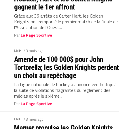
gagnent le 1er affront
Grâce aux 36 arrêts de Carter Hart, les Golden
Knights ont remporté le premier match de la finale de
l’Association de l’Ouest...
Par
La Page Sportive
LNH
/ 3 mois ago
Amende de 100 000$ pour John
Tortorella; les Golden Knights perdent
un choix au repêchage
La Ligue nationale de hockey a annoncé vendredi qu’à
la suite de violations flagrantes du règlement des
médias après le sixième...
Par
La Page Sportive
LNH
/ 3 mois ago
Marner propulse les Golden Knights