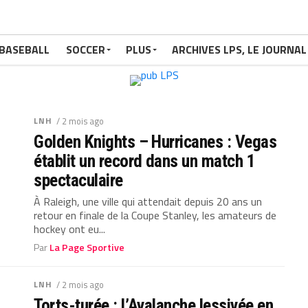
BASEBALL
SOCCER
PLUS
ARCHIVES LPS, LE JOURNAL
LNH
/ 2 mois ago
Golden Knights – Hurricanes : Vegas
établit un record dans un match 1
spectaculaire
À Raleigh, une ville qui attendait depuis 20 ans un
retour en finale de la Coupe Stanley, les amateurs de
hockey ont eu...
Par
La Page Sportive
LNH
/ 2 mois ago
Torts-turée : l’Avalanche lessivée en