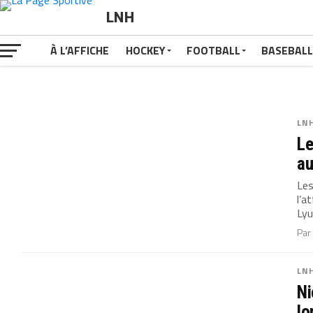
LNH
À L’AFFICHE
HOCKEY
FOOTBALL
BASEBALL
LN
Le
au
Les
l’a
Lyu
Pa
LN
Ni
lo