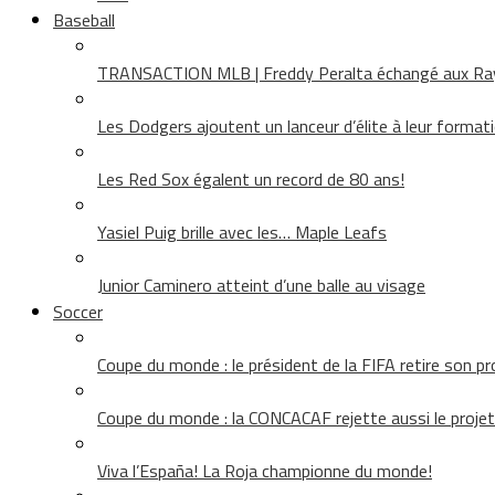
Baseball
TRANSACTION MLB | Freddy Peralta échangé aux Rays
Les Dodgers ajoutent un lanceur d’élite à leur format
Les Red Sox égalent un record de 80 ans!
Yasiel Puig brille avec les… Maple Leafs
Junior Caminero atteint d’une balle au visage
Soccer
Coupe du monde : le président de la FIFA retire son pr
Coupe du monde : la CONCACAF rejette aussi le projet
Viva l’España! La Roja championne du monde!