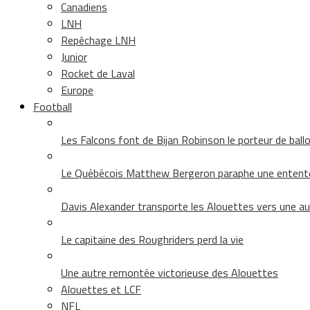
Canadiens
LNH
Repêchage LNH
Junior
Rocket de Laval
Europe
Football
Les Falcons font de Bijan Robinson le porteur de ballon 
Le Québécois Matthew Bergeron paraphe une entent
Davis Alexander transporte les Alouettes vers une au
Le capitaine des Roughriders perd la vie
Une autre remontée victorieuse des Alouettes
Alouettes et LCF
NFL