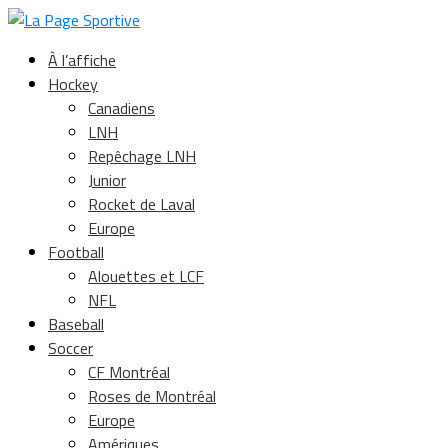
À l’affiche
Hockey
Canadiens
LNH
Repêchage LNH
Junior
Rocket de Laval
Europe
Football
Alouettes et LCF
NFL
Baseball
Soccer
CF Montréal
Roses de Montréal
Europe
Amériques