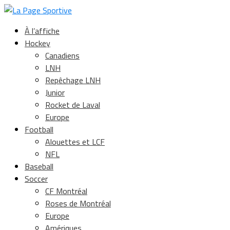
À l’affiche
Hockey
Canadiens
LNH
Repêchage LNH
Junior
Rocket de Laval
Europe
Football
Alouettes et LCF
NFL
Baseball
Soccer
CF Montréal
Roses de Montréal
Europe
Amériques