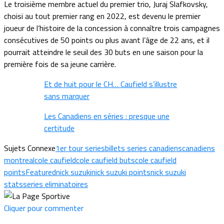
Le troisième membre actuel du premier trio, Juraj Slafkovsky,
choisi au tout premier rang en 2022, est devenu le premier
joueur de l’histoire de la concession à connaître trois campagnes
consécutives de 50 points ou plus avant l’âge de 22 ans, et il
pourrait atteindre le seuil des 30 buts en une saison pour la
première fois de sa jeune carrière.
Et de huit pour le CH… Caufield s’illustre
sans marquer
Les Canadiens en séries : presque une
certitude
Sujets Connexe
1er tour series
billets series canadiens
canadiens
montreal
cole caufield
cole caufield buts
cole caufield
points
Featured
nick suzuki
nick suzuki points
nick suzuki
stats
series eliminatoires
Cliquer pour commenter