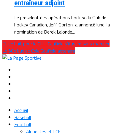
entraîneur adjoint
Le président des opérations hockey du Club de
hockey Canadien, Jeff Gorton, a annoncé lundi la
nomination de Derek Lalonde...
Et de huit pour le CH… Caufield s’illustre sans marquer
Le 50e but de Cole Caufield attendra
Accueil
Baseball
Football
Alouettes et LCF