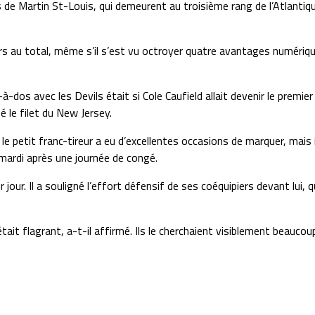
 de Martin St-Louis, qui demeurent au troisième rang de l’Atlantiq
s au total, même s’il s’est vu octroyer quatre avantages numériques.
dos avec les Devils était si Cole Caufield allait devenir le premi
é le filet du New Jersey.
 petit franc-tireur a eu d’excellentes occasions de marquer, mais il 
s mardi après une journée de congé.
 jour. Il a souligné l’effort défensif de ses coéquipiers devant lui
c’était flagrant, a-t-il affirmé. Ils le cherchaient visiblement beau