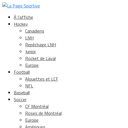
À l’affiche
Hockey
Canadiens
LNH
Repêchage LNH
Junior
Rocket de Laval
Europe
Football
Alouettes et LCF
NFL
Baseball
Soccer
CF Montréal
Roses de Montréal
Europe
Amériques