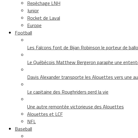
Repêchage LNH
Junior
Rocket de Laval
Europe
Football
Les Falcons font de Bijan Robinson le porteur de ballon 
Le Québécois Matthew Bergeron paraphe une entent
Davis Alexander transporte les Alouettes vers une au
Le capitaine des Roughriders perd la vie
Une autre remontée victorieuse des Alouettes
Alouettes et LCF
NFL
Baseball