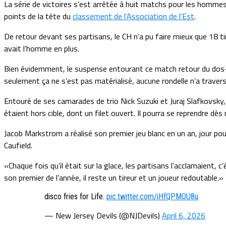
La série de victoires s’est arrêtée à huit matchs pour les hommes
points de la tête du
classement de l’Association de l’Est
.
De retour devant ses partisans, le CH n’a pu faire mieux que 18 tir
avait l’homme en plus.
Bien évidemment, le suspense entourant ce match retour du dos-à-
seulement ça ne s’est pas matérialisé, aucune rondelle n’a travers
Entouré de ses camarades de trio Nick Suzuki et Juraj Slafkovsky, le
étaient hors cible, dont un filet ouvert. Il pourra se reprendre dè
Jacob Markstrom a réalisé son premier jeu blanc en un an, jour pour
Caufield.
«Chaque fois qu’il était sur la glace, les partisans l’acclamaient, 
son premier de l’année, il reste un tireur et un joueur redoutable.»
disco fries for Life.
pic.twitter.com/iHfQPMOU8u
— New Jersey Devils (@NJDevils)
April 6, 2026