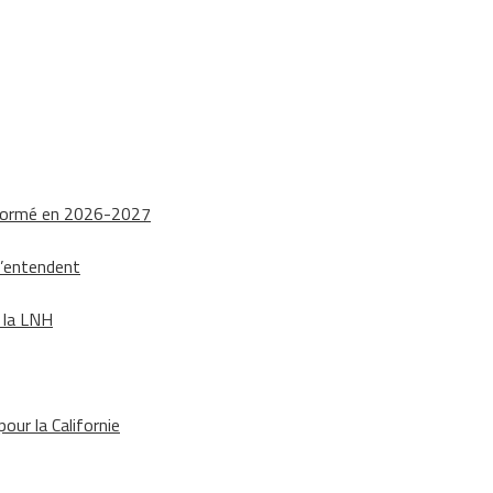
nsformé en 2026-2027
s’entendent
e la LNH
our la Californie