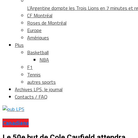
L’Argentine dompte les Trois Lions en 7 minutes et rej
CF Montréal
Roses de Montréal
Europe
Amériques
Plus
Basketball
NBA
F1
Tennis
autres sports
Archives LPS, le journal
Contacts / FAQ
Canadiens
Le 50e but de Cole Caufield attendra