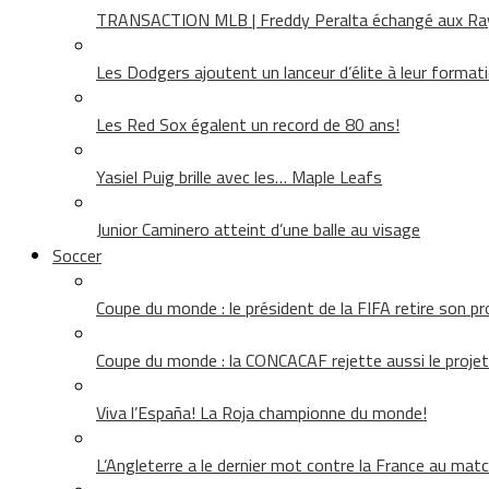
TRANSACTION MLB | Freddy Peralta échangé aux Rays
Les Dodgers ajoutent un lanceur d’élite à leur format
Les Red Sox égalent un record de 80 ans!
Yasiel Puig brille avec les… Maple Leafs
Junior Caminero atteint d’une balle au visage
Soccer
Coupe du monde : le président de la FIFA retire son pr
Coupe du monde : la CONCACAF rejette aussi le projet
Viva l’España! La Roja championne du monde!
L’Angleterre a le dernier mot contre la France au matc