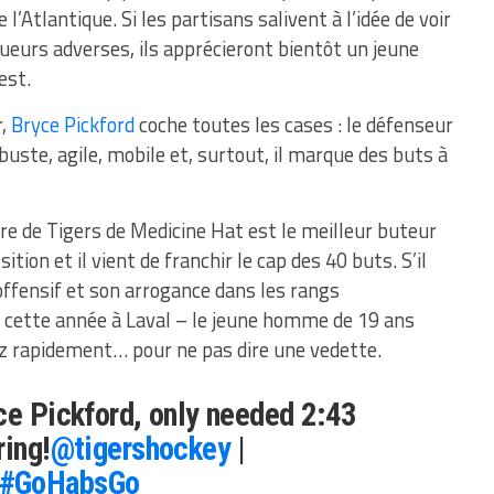
 l’Atlantique. Si les partisans salivent à l’idée de voir
ueurs adverses, ils apprécieront bientôt un jeune
est.
r,
Bryce Pickford
coche toutes les cases : le défenseur
obuste, agile, mobile et, surtout, il marque des buts à
ière de Tigers de Medicine Hat est le meilleur buteur
tion et il vient de franchir le cap des 40 buts. S’il
ffensif et son arrogance dans les rangs
 cette année à Laval – le jeune homme de 19 ans
sez rapidement… pour ne pas dire une vedette.
ce Pickford, only needed 2:43
ring!
@tigershockey
|
#GoHabsGo