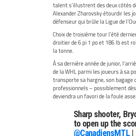
talent s’illustrent des deux côtés de
Alexander Zharovsky étourdir les jo
défenseur qui brûle la Ligue de l’Ou
Choix de troisième tour l’été dernie
droitier de 6 pi 1 po et 186 lb est r
la tonne.
À sa dernière année de junior, l’arr
de la WHL parmi les joueurs à sa posi
transporte sa hargne, son bagage o
professionnels – possiblement dès
deviendra un favori de la foule as
Sharp shooter, Bry
to open up the sco
@CanadiensMTL
|